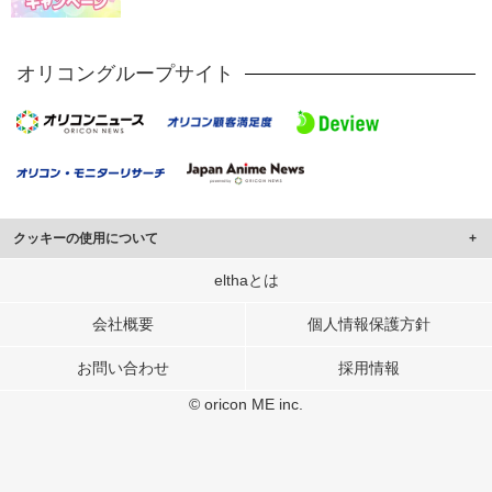
オリコングループサイト
クッキーの使用について
このサイトでは Cookie を使用して、ユーザーに合わせたコンテンツや広告の
elthaとは
表示、ソーシャル メディア機能の提供、広告の表示回数やクリック数の測定を
行っています。
会社概要
個人情報保護方針
また、ユーザーによるサイトの利用状況についても情報を収集し、ソーシャル
お問い合わせ
採用情報
メディアや広告配信、データ解析の各パートナーに提供しています。
各パートナーは、この情報とユーザーが各パートナーに提供した他の情報や、
© oricon ME inc.
ユーザーが各パートナーのサービスを使用したときに収集した他の情報を組み
合わせて使用することがあります。