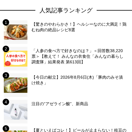
人気記事ランキング
【驚きのやわらかさ！】ヘルシーなのに大満足！鶏
むね肉の絶品レシピ8選
「人参の食べ方で好きなのは？」＜回答数38,220
票＞【教えて！ みんなの衣食住「みんなの暮らし
調査隊」結果発表 第613回】
【今日の献立】2026年8月6日(木)「豚肉のみそ漬
け焼き」
注目の“アゼライン酸”、新商品
【夏といえばコレ！】ビールが止まらない！枝豆の