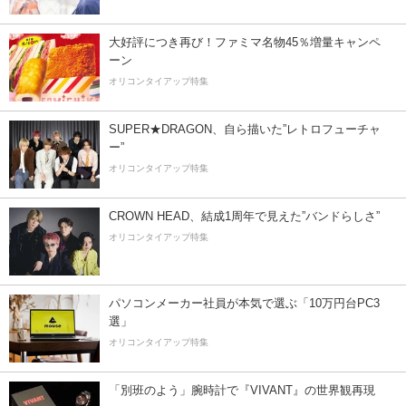
大好評につき再び！ファミマ名物45％増量キャンペ
ーン
オリコンタイアップ特集
SUPER★DRAGON、自ら描いた”レトロフューチャ
ー”
オリコンタイアップ特集
CROWN HEAD、結成1周年で見えた”バンドらしさ”
オリコンタイアップ特集
パソコンメーカー社員が本気で選ぶ「10万円台PC3
選」
オリコンタイアップ特集
「別班のよう」腕時計で『VIVANT』の世界観再現