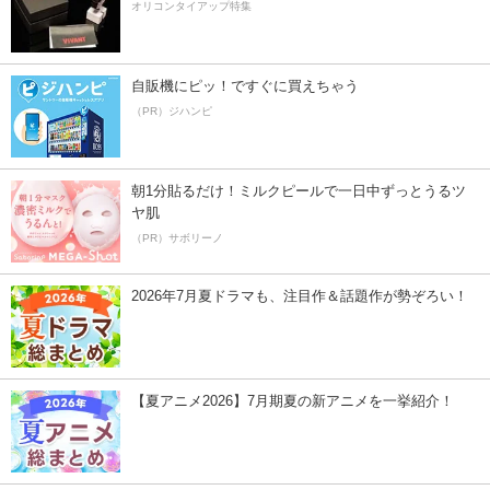
オリコンタイアップ特集
自販機にピッ！ですぐに買えちゃう
（PR）ジハンピ
朝1分貼るだけ！ミルクピールで一日中ずっとうるツ
ヤ肌
（PR）サボリーノ
2026年7月夏ドラマも、注目作＆話題作が勢ぞろい！
【夏アニメ2026】7月期夏の新アニメを一挙紹介！