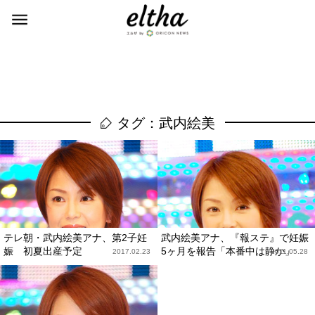
タグ：武内絵美
テレ朝・武内絵美アナ、第2子妊
武内絵美アナ、『報ステ』で妊娠
娠 初夏出産予定
5ヶ月を報告「本番中は静か」
2017.02.23
2011.05.28