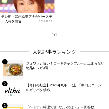
テレ朝・武内絵美アナがバースデ
ー入籍を報告
2010.11.23
1/1
人気記事ランキング
ジュワッと旨い！ゴーヤチャンプルーが止まらない
絶品レシピ3選
【今日の献立】2026年8月8日(土)「牛肉とコーン
のガリバタ炒め」
「ベトナム料理で食べたいのは？」＜回答数