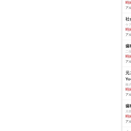
時給
アル
社
ケ
時給
アル
歯
二
時給
アル
元
Y
株
時給
アル
歯
月
時給
アル