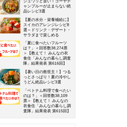
ジュワッと旨い！ゴーヤチ
ャンプルーが止まらない絶
品レシピ3選
【夏の水分・栄養補給に】
スイカのアレンジレシピ8
選～ドリンク・デザート・
サラダまで楽しめる
「夏に食べたいフルーツ
は？」＜回答数38,274票
＞【教えて！ みんなの衣
食住「みんなの暮らし調査
隊」結果発表 第616回】
【暑い日の救世主！】つる
っとさっぱり！夏の冷やし
うどん絶品レシピ3選
「ベトナム料理で食べたい
のは？」＜回答数38,109
票＞【教えて！ みんなの
衣食住「みんなの暮らし調
査隊」結果発表 第615回】