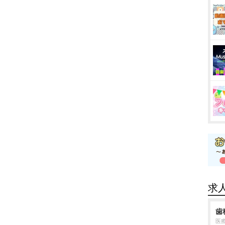
求
歯
医