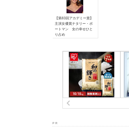
【第83回アカデミー賞】
主演女優賞ナタリー・ポ
ートマン 女の幸せひと
り占め
P R