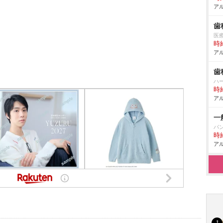
アル
歯
医
時給
アル
歯
ハ
時給
アル
一
パ
時給
アル