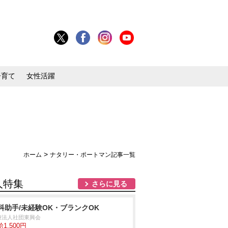
子育て
女性活躍
>
ホーム
ナタリー・ポートマン記事一覧
人特集
さらに見る
科助手/未経験OK・ブランクOK
療法人社団東興会
1,500円