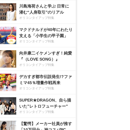
川島海荷さんと学ぶ 日常に
潜む“人身取引”のリアル
オリコンタイアップ特集
マクドナルドが40年にわたり
支える「小学生の甲子園」
オリコンタイアップ特集
向井康二イケメンすぎ！純愛
『（LOVE SONG）』
オリコンタイアップ特集
デカすぎ都市伝説発生!?ファ
ミマ45％増量作戦再来
オリコンタイアップ特集
SUPER★DRAGON、自ら描
いた”レトロフューチャー”
オリコンタイアップ特集
【驚愕】メーカー社員が推す
「10万円台」神コスパPC