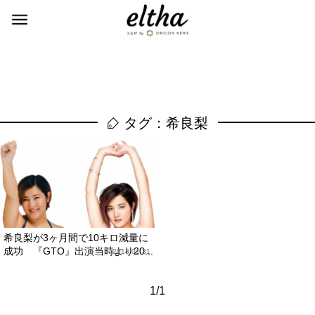
タグ：希良梨
希良梨が3ヶ月間で10キロ減量に
成功 『GTO』出演当時より20...
2018.01.31
1/1