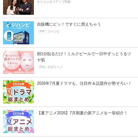
オリコンタイアップ特集
自販機にピッ！ですぐに買えちゃう
（PR）ジハンピ
朝1分貼るだけ！ミルクピールで一日中ずっとうるツ
ヤ肌
（PR）サボリーノ
2026年7月夏ドラマも、注目作＆話題作が勢ぞろい！
【夏アニメ2026】7月期夏の新アニメを一挙紹介！