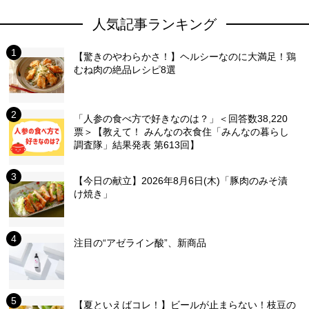
人気記事ランキング
【驚きのやわらかさ！】ヘルシーなのに大満足！鶏
むね肉の絶品レシピ8選
「人参の食べ方で好きなのは？」＜回答数38,220
票＞【教えて！ みんなの衣食住「みんなの暮らし
調査隊」結果発表 第613回】
【今日の献立】2026年8月6日(木)「豚肉のみそ漬
け焼き」
注目の“アゼライン酸”、新商品
【夏といえばコレ！】ビールが止まらない！枝豆の