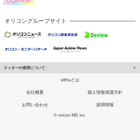
オリコングループサイト
クッキーの使用について
このサイトでは Cookie を使用して、ユーザーに合わせたコンテンツや広告の
elthaとは
表示、ソーシャル メディア機能の提供、広告の表示回数やクリック数の測定を
行っています。
会社概要
個人情報保護方針
また、ユーザーによるサイトの利用状況についても情報を収集し、ソーシャル
お問い合わせ
採用情報
メディアや広告配信、データ解析の各パートナーに提供しています。
各パートナーは、この情報とユーザーが各パートナーに提供した他の情報や、
© oricon ME inc.
ユーザーが各パートナーのサービスを使用したときに収集した他の情報を組み
合わせて使用することがあります。