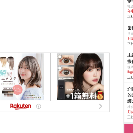
修
社
年収
正社
歯
世
月給
正社
未
搬作
株
時給
正社
介
的
護
社
月給
正社