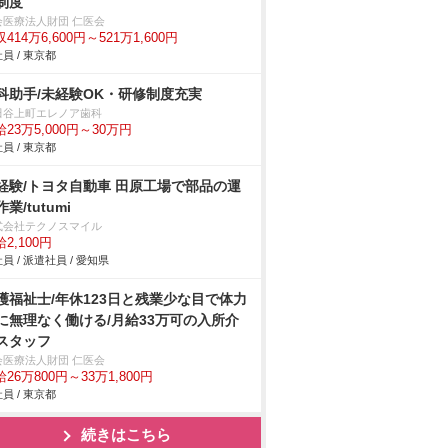
制度
会医療法人財団 仁医会
414万6,600円～521万1,600円
員 / 東京都
科助手/未経験OK・研修制度充実
田谷上町エレノア歯科
23万5,000円～30万円
員 / 東京都
経験/トヨタ自動車 田原工場で部品の運
業/tutumi
式会社テクノスマイル
2,100円
員 / 派遣社員 / 愛知県
護福祉士/年休123日と残業少な目で体力
に無理なく働ける/月給33万可の入所介
スタッフ
会医療法人財団 仁医会
26万800円～33万1,800円
員 / 東京都
続きはこちら