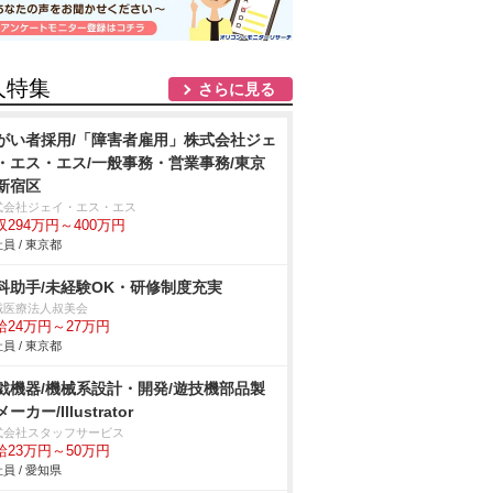
人特集
さらに見る
がい者採用/「障害者雇用」株式会社ジェ
・エス・エス/一般事務・営業事務/東京
新宿区
式会社ジェイ・エス・エス
収294万円～400万円
員 / 東京都
科助手/未経験OK・研修制度充実
域医療法人叔美会
給24万円～27万円
員 / 東京都
戯機器/機械系設計・開発/遊技機部品製
ーカー/Illustrator
式会社スタッフサービス
給23万円～50万円
員 / 愛知県