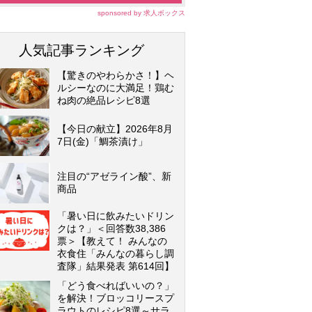
sponsored by 求人ボックス
人気記事ランキング
【驚きのやわらかさ！】ヘ
ルシーなのに大満足！鶏む
ね肉の絶品レシピ8選
【今日の献立】2026年8月
7日(金)「鯛茶漬け」
注目の“アゼライン酸”、新
商品
「暑い日に飲みたいドリン
クは？」＜回答数38,386
票＞【教えて！ みんなの
衣食住「みんなの暮らし調
査隊」結果発表 第614回】
「どう食べればいいの？」
を解決！ブロッコリースプ
ラウトのレシピ8選～サラ