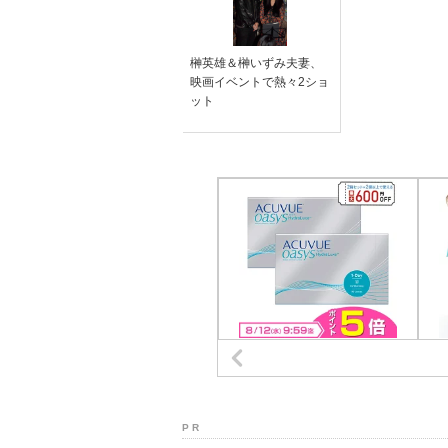
榊英雄＆榊いずみ夫妻、
映画イベントで熱々2ショ
ット
P R