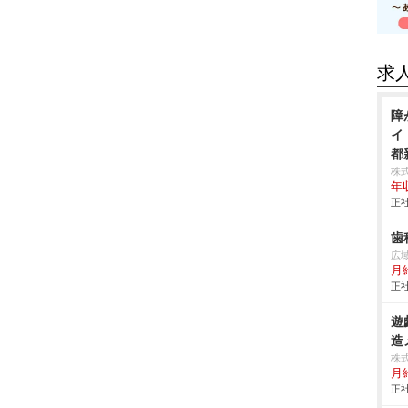
求
障
イ
都
株
年
正社
歯
広
月
正社
遊
造メ
株
月
正社