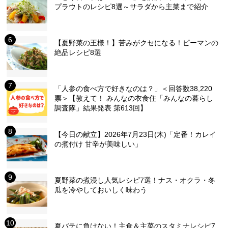
プラウトのレシピ8選～サラダから主菜まで紹介
【夏野菜の王様！】苦みがクセになる！ピーマンの
絶品レシピ8選
「人参の食べ方で好きなのは？」＜回答数38,220
票＞【教えて！ みんなの衣食住「みんなの暮らし
調査隊」結果発表 第613回】
【今日の献立】2026年7月23日(木)「定番！カレイ
の煮付け 甘辛が美味しい」
夏野菜の煮浸し人気レシピ7選！ナス・オクラ・冬
瓜を冷やしておいしく味わう
夏バテに負けない！主食＆主菜のスタミナレシピ7