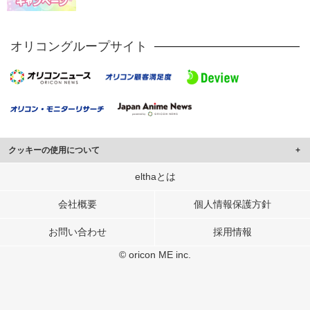
オリコングループサイト
クッキーの使用について
このサイトでは Cookie を使用して、ユーザーに合わせたコンテンツや広告の
elthaとは
表示、ソーシャル メディア機能の提供、広告の表示回数やクリック数の測定を
行っています。
会社概要
個人情報保護方針
また、ユーザーによるサイトの利用状況についても情報を収集し、ソーシャル
お問い合わせ
採用情報
メディアや広告配信、データ解析の各パートナーに提供しています。
各パートナーは、この情報とユーザーが各パートナーに提供した他の情報や、
© oricon ME inc.
ユーザーが各パートナーのサービスを使用したときに収集した他の情報を組み
合わせて使用することがあります。