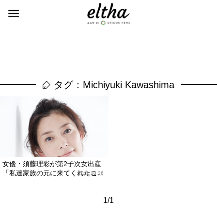
タグ：Michiyuki Kawashima
女優・須藤理彩が第2子次女出産
「私達家族の元に来てくれたこ...
2011.10.26
1/1