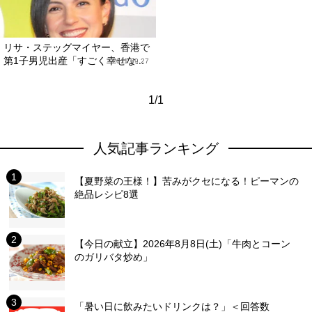
リサ・ステッグマイヤー、香港で
第1子男児出産「すごく幸せな...
2011.09.27
1/1
人気記事ランキング
【夏野菜の王様！】苦みがクセになる！ピーマンの
絶品レシピ8選
【今日の献立】2026年8月8日(土)「牛肉とコーン
のガリバタ炒め」
「暑い日に飲みたいドリンクは？」＜回答数