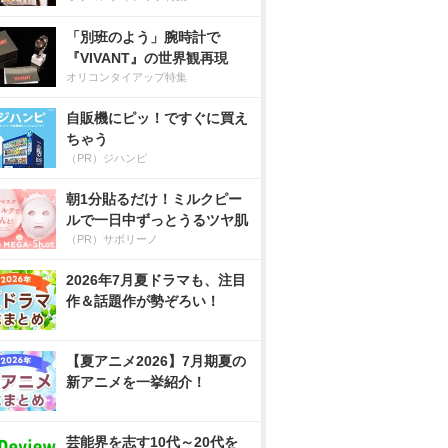
「別班のよう」腕時計で
『VIVANT』の世界観再現
オリコンタイアップ特集
自販機にピッ！ですぐに買え
ちゃう
（PR）ジハンピ
朝1分貼るだけ！ミルクピー
ルで一日中ずっとうるツヤ肌
（PR）サボリーノ
2026年7月夏ドラマも、注目
作＆話題作が勢ぞろい！
【夏アニメ2026】7月期夏の
新アニメを一挙紹介！
芸能界を志す10代～20代を