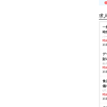
求
一
時
パ
時給
派遣
デ
財
株式
時給
派遣
食
備
U
時給
派遣