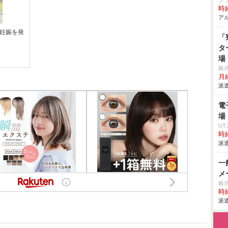
ブ
時給
アル
子妊娠を発
「
タ
場
株
月給
派遣
電
場
U
時給
派遣
一
メ
株
時給
派遣