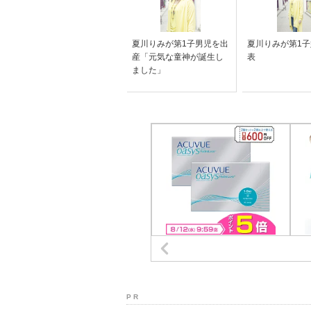
夏川りみが第1子男児を出
夏川りみが第1
産「元気な童神が誕生し
表
ました」
P R