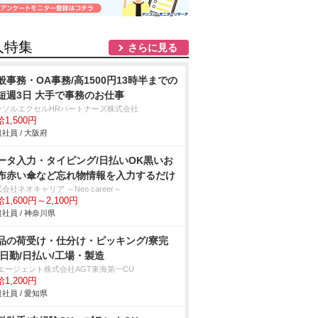
人特集
さらに見る
般事務・OA事務/高1500円13時半までの
短週3日 大手で事務のお仕事
ーソルエクセルHRパートナーズ株式会社
1,500円
社員 / 大阪府
ータ入力・タイピング/日払いOK黒いお
布赤い傘など忘れ物情報を入力するだけ
会社ネオキャリア ～Neo career～
1,600円～2,100円
社員 / 神奈川県
品の荷受け・仕分け・ピッキング/寮完
/日勤/日払い/工場・製造
Tエージェント株式会社AGT東海第一CU
1,200円
社員 / 愛知県