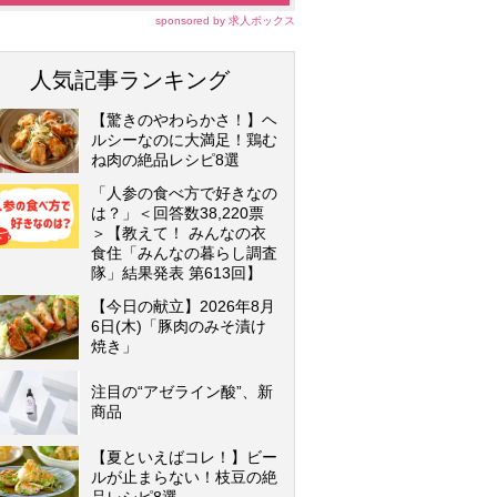
sponsored by 求人ボックス
人気記事ランキング
【驚きのやわらかさ！】ヘ
ルシーなのに大満足！鶏む
ね肉の絶品レシピ8選
「人参の食べ方で好きなの
は？」＜回答数38,220票
＞【教えて！ みんなの衣
食住「みんなの暮らし調査
隊」結果発表 第613回】
【今日の献立】2026年8月
6日(木)「豚肉のみそ漬け
焼き」
注目の“アゼライン酸”、新
商品
【夏といえばコレ！】ビー
ルが止まらない！枝豆の絶