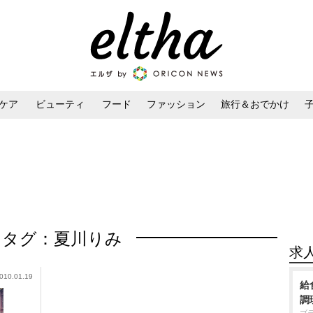
ケア
ビューティ
フード
ファッション
旅行＆おでかけ
ンケア
ダイエット・ボディケア
ヘアスタイル・ヘアアレンジ
タグ：夏川りみ
求
010.01.19
給
調