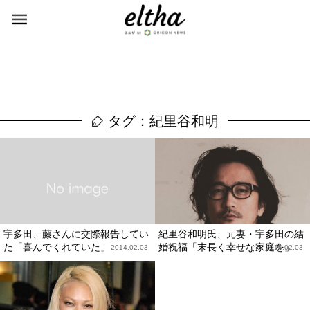
タグ：紀里谷和明
宇多田、藤さんに交際報告してい
紀里谷和明氏、元妻・宇多田の結
た「喜んでくれていた」
婚祝福「末長く幸せな家庭を」
2014.02.03
2014.02.03