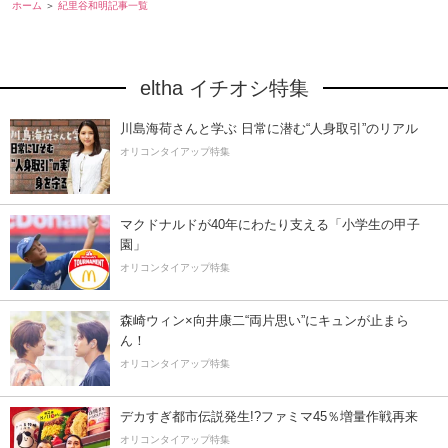
ホーム
紀里谷和明記事一覧
eltha イチオシ特集
川島海荷さんと学ぶ 日常に潜む“人身取引”のリアル
オリコンタイアップ特集
マクドナルドが40年にわたり支える「小学生の甲子
園」
オリコンタイアップ特集
森崎ウィン×向井康二“両片思い”にキュンが止まら
ん！
オリコンタイアップ特集
デカすぎ都市伝説発生!?ファミマ45％増量作戦再来
オリコンタイアップ特集