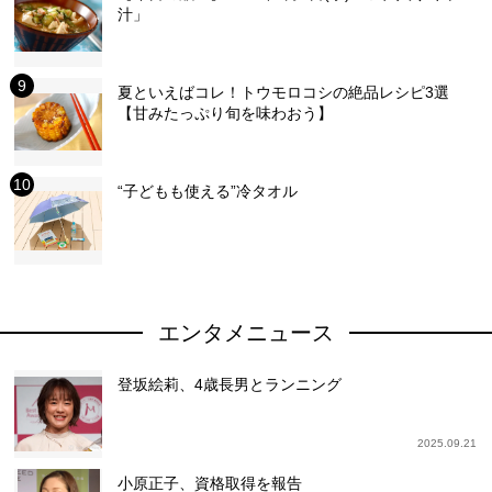
汁」
夏といえばコレ！トウモロコシの絶品レシピ3選
【甘みたっぷり旬を味わおう】
“子どもも使える”冷タオル
エンタメニュース
登坂絵莉、4歳長男とランニング
2025.09.21
小原正子、資格取得を報告