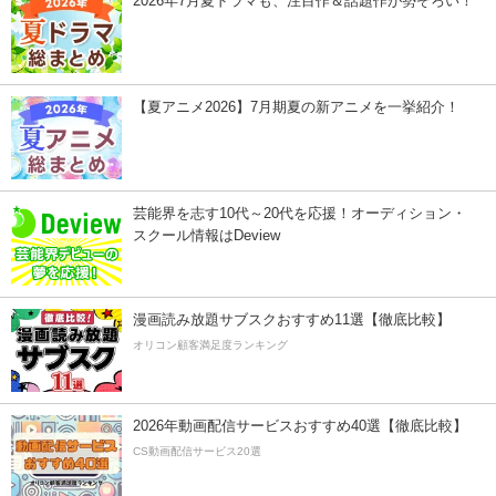
2026年7月夏ドラマも、注目作＆話題作が勢ぞろい！
【夏アニメ2026】7月期夏の新アニメを一挙紹介！
芸能界を志す10代～20代を応援！オーディション・
スクール情報はDeview
漫画読み放題サブスクおすすめ11選【徹底比較】
オリコン顧客満足度ランキング
2026年動画配信サービスおすすめ40選【徹底比較】
CS動画配信サービス20選