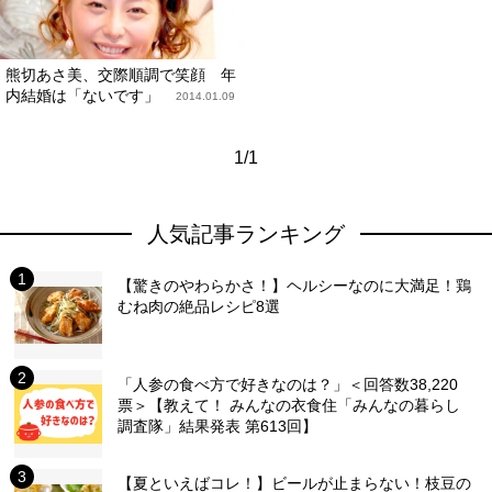
熊切あさ美、交際順調で笑顔 年
内結婚は「ないです」
2014.01.09
1/1
人気記事ランキング
【驚きのやわらかさ！】ヘルシーなのに大満足！鶏
むね肉の絶品レシピ8選
「人参の食べ方で好きなのは？」＜回答数38,220
票＞【教えて！ みんなの衣食住「みんなの暮らし
調査隊」結果発表 第613回】
【夏といえばコレ！】ビールが止まらない！枝豆の