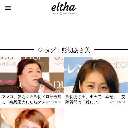
タグ：熊切あさ美
マツコ、愛之助＆熊切ドロ沼破局
熊切あさ美、小声で「幸せ」 交
に「妄想肥大したらダメ」
際質問は「難しい」
2015.06.06
2014.06.04