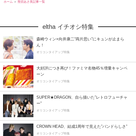
ホーム
熊切あさ美記事一覧
eltha イチオシ特集
森崎ウィン×向井康二“両片思い”にキュンが止まら
ん！
オリコンタイアップ特集
大好評につき再び！ファミマ名物45％増量キャンペ
ーン
オリコンタイアップ特集
SUPER★DRAGON、自ら描いた”レトロフューチャ
ー”
オリコンタイアップ特集
CROWN HEAD、結成1周年で見えた”バンドらしさ”
オリコンタイアップ特集