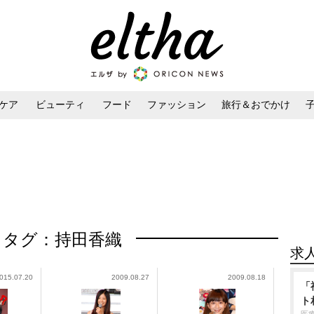
ケア
ビューティ
フード
ファッション
旅行＆おでかけ
ンケア
ダイエット・ボディケア
ヘアスタイル・ヘアアレンジ
タグ：持田香織
求
015.07.20
2009.08.27
2009.08.18
「
ト