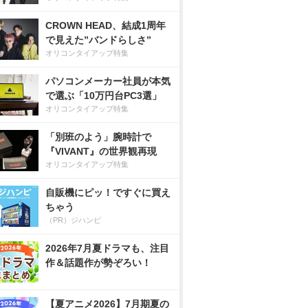
CROWN HEAD、結成1周年
で見えた”バンドらしさ”
オリコンタイアップ特集
パソコンメーカー社員が本気
で選ぶ「10万円台PC3選」
オリコンタイアップ特集
「別班のよう」腕時計で
『VIVANT』の世界観再現
オリコンタイアップ特集
自販機にピッ！ですぐに買え
ちゃう
（PR）ジハンピ
2026年7月夏ドラマも、注目
作＆話題作が勢ぞろい！
【夏アニメ2026】7月期夏の