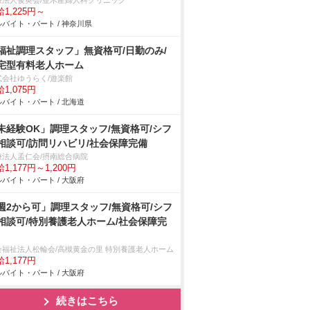
療法人俊英会/並木産婦人科クリニック
1,225円～
バイト・パート / 神奈川県
福祉調理スタッフ」無資格可/日勤のみ/
宅型有料老人ホーム
式会社ゆうらく/遊楽館
1,075円
バイト・パート / 北海道
未経験OK」調理スタッフ/無資格可/シフ
相談可/訪問リハビリ/社会保障完備
療法人孟仁会/摂南総合病院
1,177円～1,200円
バイト・パート / 大阪府
週2から可」調理スタッフ/無資格可/シフ
相談可/特別養護老人ホーム/社会保障完
会福祉法人松輪会/高槻黄金の里 特別養護老人ホーム
1,177円
バイト・パート / 大阪府
続きはこちら