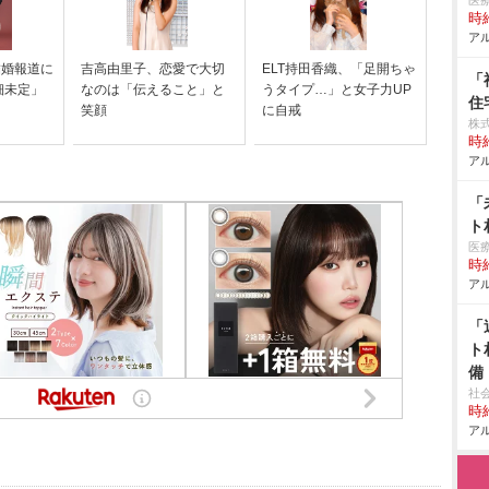
医
時給
アル
結婚報道に
吉高由里子、恋愛で大切
ELT持田香織、「足開ちゃ
「
細未定」
なのは「伝えること」と
うタイプ…」と女子力UP
住
笑顔
に自戒
株
時給
アル
「
ト
医
時給
アル
「
ト
備
社
時給
アル