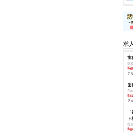
求
歯
医
時給
アル
歯
Fla
時給
アル
「
ト
医
時給