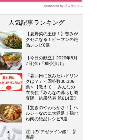
sponsored by 求人ボックス
人気記事ランキング
【夏野菜の王様！】苦みが
クセになる！ピーマンの絶
品レシピ8選
【今日の献立】2026年8月
7日(金)「鯛茶漬け」
「暑い日に飲みたいドリン
クは？」＜回答数38,386
票＞【教えて！ みんなの
衣食住「みんなの暮らし調
査隊」結果発表 第614回】
【驚きのやわらかさ！】ヘ
ルシーなのに大満足！鶏む
ね肉の絶品レシピ8選
注目の“アゼライン酸”、新
商品