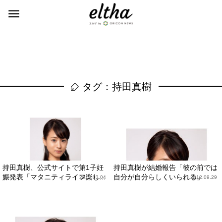
タグ：持田真樹
持田真樹、公式サイトで第1子妊
持田真樹が結婚報告「彼の前では
娠発表「マタニティライフ楽し...
自分が自分らしくいられる」
2013.03.04
2012.09.29