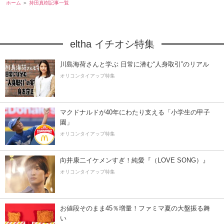
ホーム
持田真樹記事一覧
eltha イチオシ特集
川島海荷さんと学ぶ 日常に潜む“人身取引”のリアル
オリコンタイアップ特集
マクドナルドが40年にわたり支える「小学生の甲子
園」
オリコンタイアップ特集
向井康二イケメンすぎ！純愛『（LOVE SONG）』
オリコンタイアップ特集
お値段そのまま45％増量！ファミマ夏の大盤振る舞
い