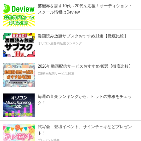
芸能界を志す10代～20代を応援！オーディション・
スクール情報はDeview
漫画読み放題サブスクおすすめ11選【徹底比較】
オリコン顧客満足度ランキング
2026年動画配信サービスおすすめ40選【徹底比較】
CS動画配信サービス20選
毎週の音楽ランキングから、ヒットの推移をチェッ
ク！
試写会、登壇イベント、サインチェキなどプレゼン
ト！
プレゼント特集