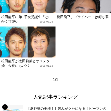
松田龍平に第1子女児誕生「とに
松田龍平、プライベートは癒し系
2009.01.24
かく可愛い」
2009.07.28
松田龍平が太田莉菜とオメデタ
婚 今夏にもパパ
2009.01.13
1/1
人気記事ランキング
【夏野菜の王様！】苦みがクセになる！ピーマンの