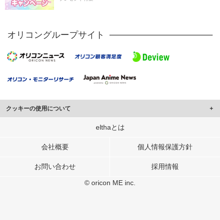
オリコングループサイト
クッキーの使用について
このサイトでは Cookie を使用して、ユーザーに合わせたコンテンツや広告の
elthaとは
表示、ソーシャル メディア機能の提供、広告の表示回数やクリック数の測定を
行っています。
会社概要
個人情報保護方針
また、ユーザーによるサイトの利用状況についても情報を収集し、ソーシャル
お問い合わせ
採用情報
メディアや広告配信、データ解析の各パートナーに提供しています。
各パートナーは、この情報とユーザーが各パートナーに提供した他の情報や、
© oricon ME inc.
ユーザーが各パートナーのサービスを使用したときに収集した他の情報を組み
合わせて使用することがあります。