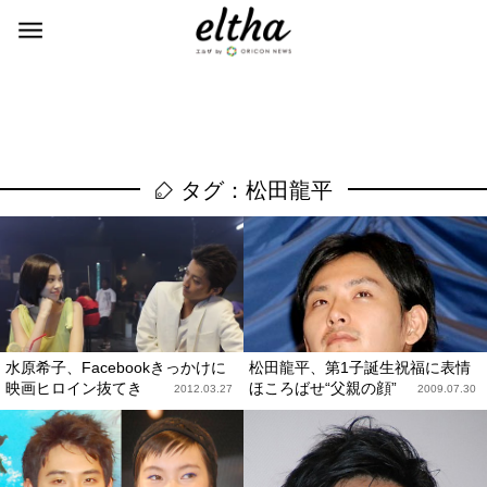
タグ：松田龍平
水原希子、Facebookきっかけに
松田龍平、第1子誕生祝福に表情
映画ヒロイン抜てき
ほころばせ“父親の顔”
2012.03.27
2009.07.30