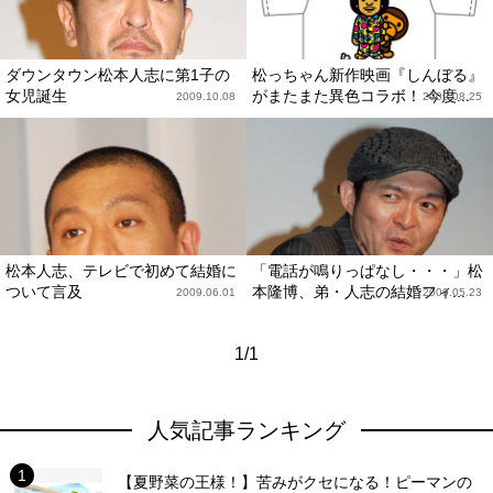
ダウンタウン松本人志に第1子の
松っちゃん新作映画『しんぼる』
女児誕生
がまたまた異色コラボ！ 今度...
2009.10.08
2009.08.25
松本人志、テレビで初めて結婚に
「電話が鳴りっぱなし・・・」松
ついて言及
本隆博、弟・人志の結婚フィ...
2009.06.01
2009.05.23
1/1
人気記事ランキング
【夏野菜の王様！】苦みがクセになる！ピーマンの