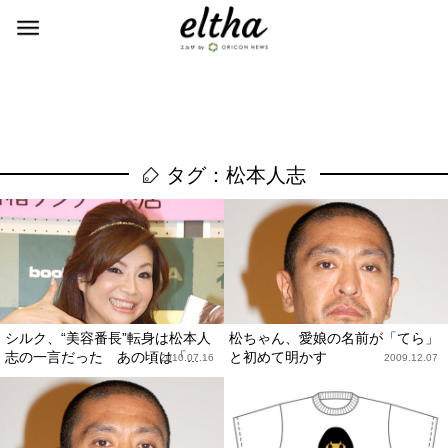
タグ：松本人志
シルク、“美容番長”転身は松本人
松ちゃん、愛娘の名前が「てら」
志の一言だった あの頃は「...
と初めて明かす
2010.07.16
2009.12.07