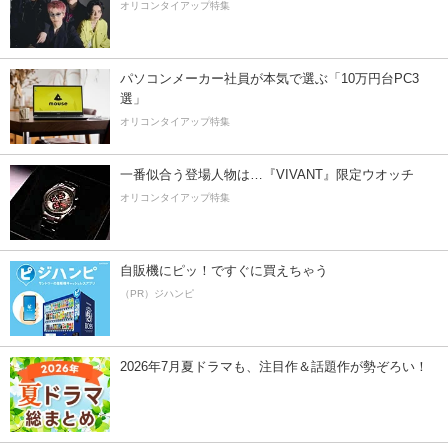
オリコンタイアップ特集
パソコンメーカー社員が本気で選ぶ「10万円台PC3
選」
オリコンタイアップ特集
一番似合う登場人物は…『VIVANT』限定ウオッチ
オリコンタイアップ特集
自販機にピッ！ですぐに買えちゃう
（PR）ジハンピ
2026年7月夏ドラマも、注目作＆話題作が勢ぞろい！