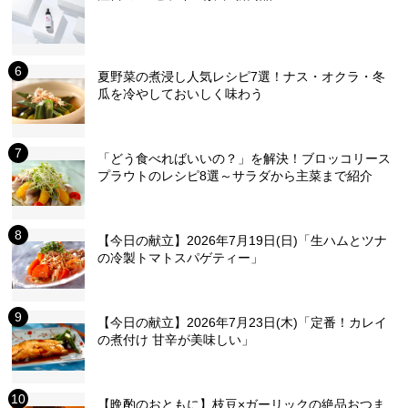
夏野菜の煮浸し人気レシピ7選！ナス・オクラ・冬
瓜を冷やしておいしく味わう
「どう食べればいいの？」を解決！ブロッコリース
プラウトのレシピ8選～サラダから主菜まで紹介
【今日の献立】2026年7月19日(日)「生ハムとツナ
の冷製トマトスパゲティー」
【今日の献立】2026年7月23日(木)「定番！カレイ
の煮付け 甘辛が美味しい」
【晩酌のおともに】枝豆×ガーリックの絶品おつま