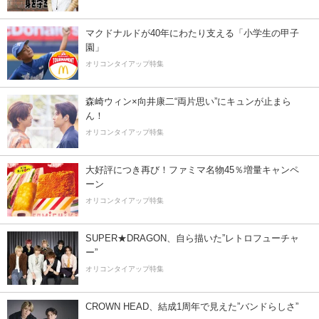
マクドナルドが40年にわたり支える「小学生の甲子
園」
オリコンタイアップ特集
森崎ウィン×向井康二“両片思い”にキュンが止まら
ん！
オリコンタイアップ特集
大好評につき再び！ファミマ名物45％増量キャンペ
ーン
オリコンタイアップ特集
SUPER★DRAGON、自ら描いた”レトロフューチャ
ー”
オリコンタイアップ特集
CROWN HEAD、結成1周年で見えた”バンドらしさ”