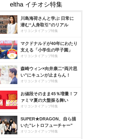
川島海荷さんと学ぶ 日常に
潜む“人身取引”のリアル
オリコンタイアップ特集
マクドナルドが40年にわたり
支える「小学生の甲子園」
オリコンタイアップ特集
森崎ウィン×向井康二“両片思
い”にキュンが止まらん！
オリコンタイアップ特集
お値段そのまま45％増量！フ
ァミマ夏の大盤振る舞い
オリコンタイアップ特集
SUPER★DRAGON、自ら描
いた”レトロフューチャー”
オリコンタイアップ特集