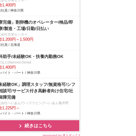
式会社京栄センター
1,400円
社員 / 神奈川県
寮完備」割卵機のオペレーター/検品/即
寮/製造・工場/日勤/日払い
式会社京栄センター
1,200円～1,500円
社員 / 北海道
科助手/未経験OK・扶養内勤務OK
法人Diamond Dental
1,400円
バイト・パート / 神奈川県
未経験OK」調理スタッフ/無資格可/シフ
相談可/サービス付き高齢者向け住宅/社
保障完備
式会社へいあん/ウィズリビングへいあん亀井野
1,225円～
バイト・パート / 神奈川県
続きはこちら
sponsored by 求人ボックス