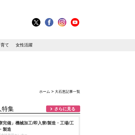
子育て
女性活躍
>
ホーム
大石恵記事一覧
人特集
さらに見る
寮完備」機械加工/即入寮/製造・工場/工
・製造