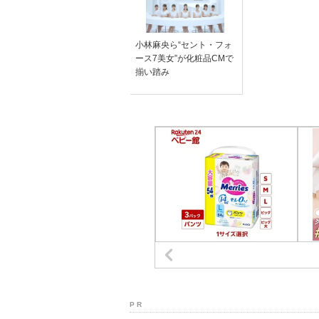
小林麻央ら“セント・フォ
ース7美女”が化粧品CMで
揃い踏み
P R