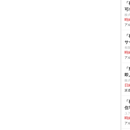
「
可
株
時給
アル
「
サ
有
時給
アル
「
即
株
日給
派遣
「
住
ユ
時給
アル