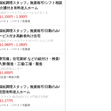
福祉調理スタッフ」無資格可/シフト相談
/介護付き有料老人ホーム
式会社フジライフ/シルバーヒルズるくる
1,150円～1,300円
バイト・パート / 北海道
福祉調理スタッフ」無資格可/日勤のみ/
ービス付き高齢者向け住宅
限会社ソーシャルワーク/ガーデンりんごの里
1,080円～1,180円
バイト・パート / 北海道
寮完備」住宅資材 などの組付け・検査/
入寮/製造・工場/工場・製造
式会社京栄センター
1,600円
社員 / 神奈川県
福祉調理スタッフ」無資格可/日勤のみ/
宅型有料老人ホーム
アスマイル 株式会社/プレタ門真五月田町
1,177円
バイト・パート / 大阪府