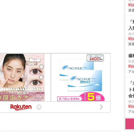
株
時給
派遣
「
入
株
時給
派遣
歯
医療
時給
アル
「
ト
会
株
時給
アル