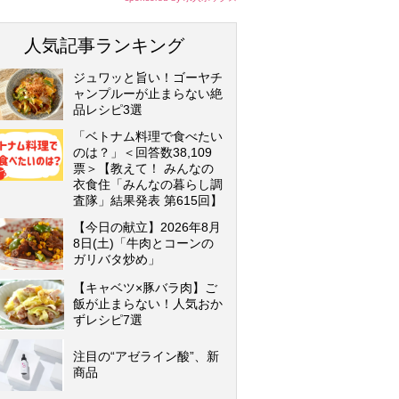
人気記事ランキング
ジュワッと旨い！ゴーヤチ
ャンプルーが止まらない絶
品レシピ3選
「ベトナム料理で食べたい
のは？」＜回答数38,109
票＞【教えて！ みんなの
衣食住「みんなの暮らし調
査隊」結果発表 第615回】
【今日の献立】2026年8月
8日(土)「牛肉とコーンの
ガリバタ炒め」
【キャベツ×豚バラ肉】ご
飯が止まらない！人気おか
ずレシピ7選
注目の“アゼライン酸”、新
商品