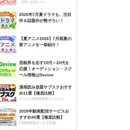
（PR）サボリーノ
2026年7月夏ドラマも、注目
作＆話題作が勢ぞろい！
【夏アニメ2026】7月期夏の
新アニメを一挙紹介！
芸能界を志す10代～20代を
応援！オーディション・スク
ール情報はDeview
漫画読み放題サブスクおすす
め11選【徹底比較】
オリコン顧客満足度ランキング
2026年動画配信サービスお
すすめ40選【徹底比較】
CS動画配信サービス20選