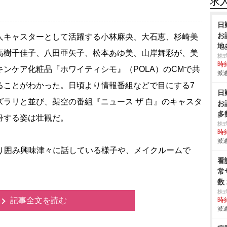
求
日
お
キャスターとして活躍する小林麻央、大石恵、杉崎美
地
高樹千佳子、八田亜矢子、松本あゆ美、山岸舞彩が、美
株
時給
キンケア化粧品『ホワイティシモ』（POLA）のCMで共
派遣
ることがわかった。日頃より情報番組などで目にする7
日
ズラリと並び、架空の番組『ニュース ザ 白』のキャスタ
お
多
扮する姿は壮観だ。
株
時給
派遣
り囲み興味津々に話している様子や、メイクルームで
看
常
数
株
記事全文を読む
時給
派遣