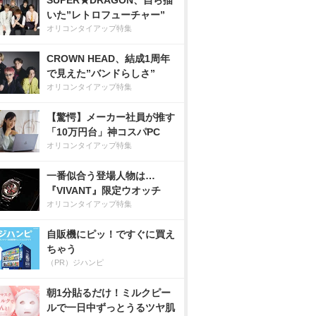
SUPER★DRAGON、自ら描
いた”レトロフューチャー”
オリコンタイアップ特集
CROWN HEAD、結成1周年
で見えた”バンドらしさ”
オリコンタイアップ特集
【驚愕】メーカー社員が推す
「10万円台」神コスパPC
オリコンタイアップ特集
一番似合う登場人物は…
『VIVANT』限定ウオッチ
オリコンタイアップ特集
自販機にピッ！ですぐに買え
ちゃう
（PR）ジハンピ
朝1分貼るだけ！ミルクピー
ルで一日中ずっとうるツヤ肌