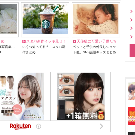
とめ
スタバ新作イッキ見せ！
天使級に可愛い子供たち
猫写真集…
いくつ知ってる？ スタバ新
ペットと子供の仲良しショッ
リ
作まとめ
ト他、SNS話題キッズまとめ