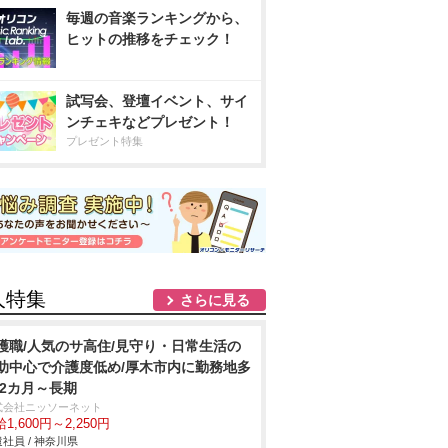
毎週の音楽ランキングから、
ヒットの推移をチェック！
試写会、登壇イベント、サイ
ンチェキなどプレゼント！
プレゼント特集
人特集
さらに見る
護職/人気のサ高住/見守り・日常生活の
助中心で介護度低め/厚木市内に勤務地多
 2カ月～長期
式会社ニッソーネット
1,600円～2,250円
社員 / 神奈川県