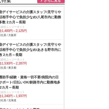
人特集
さらに見る
勤デイサービスの介護スタッフ/見守り
話相手中心で負担少なめ/八尾市内に勤務
多数 2カ月～長期
式会社ニッソーネット
1,400円～2,125円
社員 / 大阪府
勤デイサービスの介護スタッフ/見守り
話相手中心で負担少なめ/あきる野市内に
数 2カ月～長期
式会社ニッソーネット
1,530円～2,287円
社員 / 東京都
護助手/経験・資格一切不要/病院内の日
サポート/日払いOK/釧路市内に勤務地多
 2カ月～長期
式会社ニッソーネット
1,240円～1,937円
社員 / 北海道