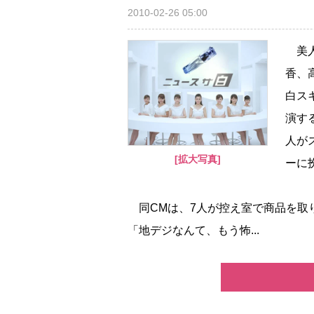
2010-02-26 05:00
美人
香、
白ス
演す
人が
[拡大写真]
ーに
同CMは、7人が控え室で商品を取
「地デジなんて、もう怖...