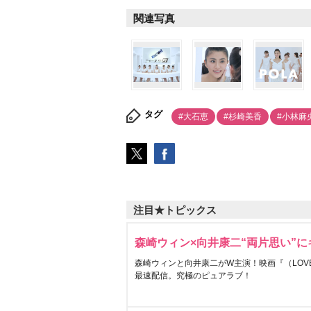
関連写真
タグ
#大石恵
#杉崎美香
#小林麻
注目★トピックス
森崎ウィン×向井康二“両片思い”
森崎ウィンと向井康二がW主演！映画『（LOVE S
最速配信。究極のピュアラブ！