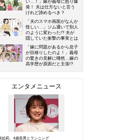
い…！」嫁が義母に怒り爆
発！ 夫は仕方ないと言う
けれど諦めるべき？
「夫のスマホ画面がなんか
怪しい…」ジム通いで別人
のように変わった!? 夫が
隠していた衝撃の事実とは
「嫁に問題があるから息子
が目移りしたのよ！」義母
の驚きの見解に唖然…嫁の
高学歴が原因だと主張!?
エンタメニュース
坂絵莉、4歳長男とランニング