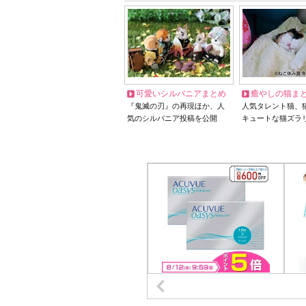
可愛いシルバニアまとめ
癒やしの猫ま
『鬼滅の刃』の再現ほか、人
人気タレント猫、
気のシルバニア投稿を公開
キュートな猫ズラ