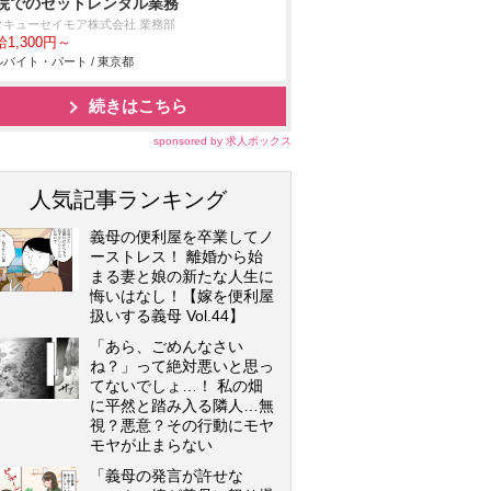
院でのセットレンタル業務
タキューセイモア株式会社 業務部
1,300円～
バイト・パート / 東京都
続きはこちら
sponsored by 求人ボックス
人気記事ランキング
義母の便利屋を卒業してノ
ーストレス！ 離婚から始
まる妻と娘の新たな人生に
悔いはなし！【嫁を便利屋
扱いする義母 Vol.44】
「あら、ごめんなさい
ね？」って絶対悪いと思っ
てないでしょ…！ 私の畑
に平然と踏み入る隣人…無
視？悪意？その行動にモヤ
モヤが止まらない
「義母の発言が許せな