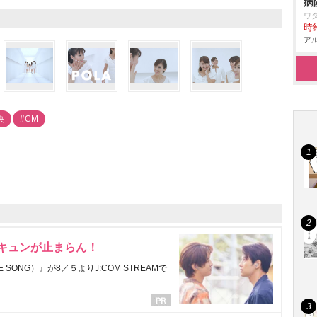
病
ワ
時給
アル
央
#CM
にキュンが止まらん！
ONG）』が8／５よりJ:COM STREAMで