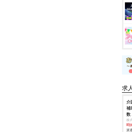
求
介
補
数
株
時給
派遣