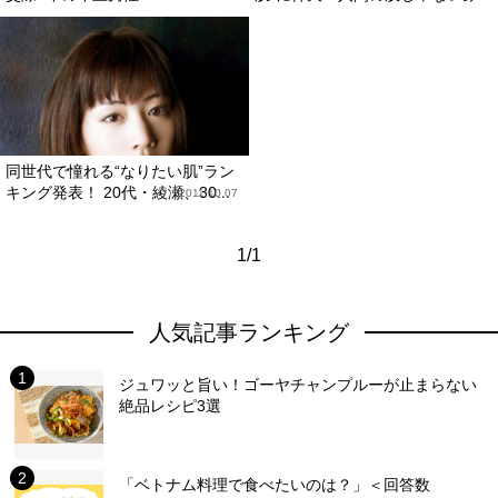
同世代で憧れる“なりたい肌”ラン
キング発表！ 20代・綾瀬、30...
2011.10.07
1/1
人気記事ランキング
ジュワッと旨い！ゴーヤチャンプルーが止まらない
絶品レシピ3選
「ベトナム料理で食べたいのは？」＜回答数