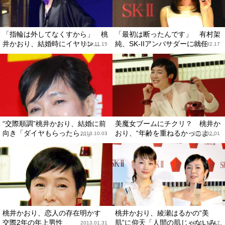
「指輪は外してなくすから」 桃
「最初は断ったんです」 有村架
井かおり、結婚時にイヤリン...
純、SK-IIアンバサダーに就任
2016.11.15
2016.02.17
“交際順調”桃井かおり、結婚に前
美魔女ブームにチクリ？ 桃井か
向き「ダイヤもらったら…」
おり、“年齢を重ねるかっこよ...
2013.10.03
2013.02.01
桃井かおり、恋人の存在明かす
桃井かおり、綾瀬はるかの“美
交際2年の年上男性
肌”に仰天「人間の肌じゃないみ...
2013.01.31
2011.10.17