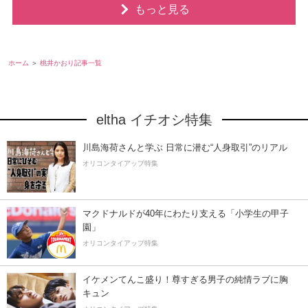
もっと見る
ホーム
桃井かおり記事一覧
eltha イチオシ特集
川島海荷さんと学ぶ 日常に潜む“人身取引”のリアル
オリコンタイアップ特集
マクドナルドが40年にわたり支える「小学生の甲子
園」
オリコンタイアップ特集
イケメンてんこ盛り！尊すぎる男子の純情ラブに胸
キュン