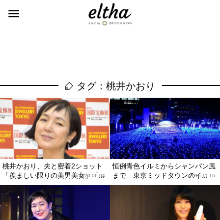
タグ：桃井かおり
桃井かおり、夫と密着2ショット
恒例青色イルミからシャンパン風
「羨ましい限りの美男美女」「...
まで 東京ミッドタウンのイ...
2020.06.04
2016.11.15