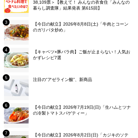
38,109票＞【教えて！ みんなの衣食住「みんなの
暮らし調査隊」結果発表 第615回】
【今日の献立】2026年8月8日(土)「牛肉とコーン
のガリバタ炒め」
【キャベツ×豚バラ肉】ご飯が止まらない！人気お
かずレシピ7選
注目の“アゼライン酸”、新商品
【今日の献立】2026年7月19日(日)「生ハムとツナ
の冷製トマトスパゲティー」
【今日の献立】2026年8月2日(日)「カジキのソテ