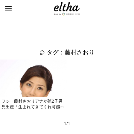
タグ：藤村さおり
フジ・藤村さおりアナが第2子男
児出産「生まれてきてくれて感...
2013.01.21
1/1