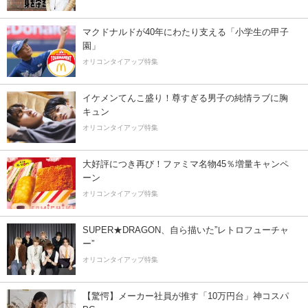
マクドナルドが40年にわたり支える「小学生の甲子
園」
オリコンタイアップ特集
イケメンてんこ盛り！尊すぎる男子の純情ラブに胸
キュン
オリコンタイアップ特集
大好評につき再び！ファミマ名物45％増量キャンペ
ーン
オリコンタイアップ特集
SUPER★DRAGON、自ら描いた”レトロフューチャ
ー”
オリコンタイアップ特集
【驚愕】メーカー社員が推す「10万円台」神コスパ