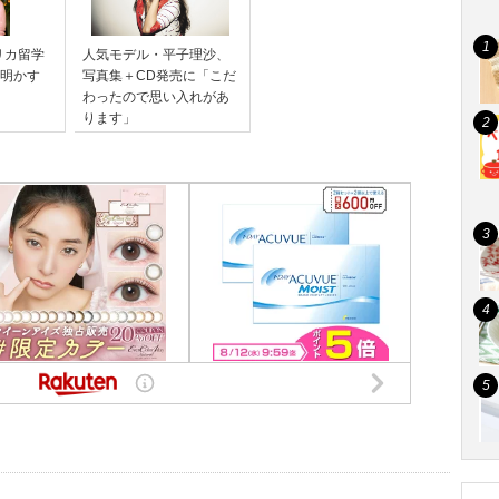
リカ留学
人気モデル・平子理沙、
”明かす
写真集＋CD発売に「こだ
わったので思い入れがあ
ります」