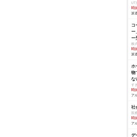
U
時給
派遣
コ
ー
ー
株
時給
派遣
ホ
物
な
す
時給
アル
社
医
時給
アル
デ