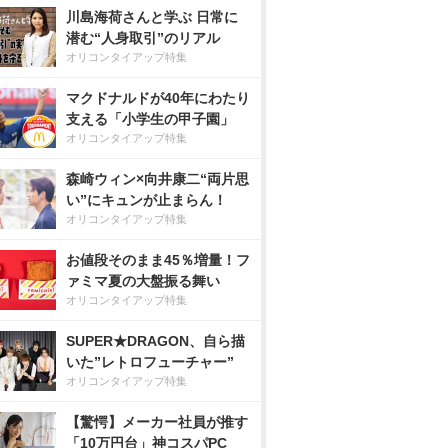
川島海荷さんと学ぶ 日常に
潜む“人身取引”のリアル
オリコンタイアップ特集
マクドナルドが40年にわたり
支える「小学生の甲子園」
オリコンタイアップ特集
森崎ウィン×向井康二“両片思
い”にキュンが止まらん！
オリコンタイアップ特集
お値段そのまま45％増量！フ
ァミマ夏の大盤振る舞い
オリコンタイアップ特集
SUPER★DRAGON、自ら描
いた”レトロフューチャー”
オリコンタイアップ特集
【驚愕】メーカー社員が推す
「10万円台」神コスパPC