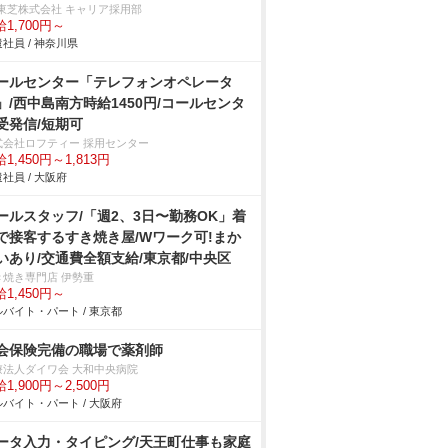
T東芝株式会社 キャリア採用部
1,700円～
社員 / 神奈川県
ールセンター「テレフォンオペレータ
」/西中島南方時給1450円/コールセンタ
受発信/短期可
式会社ロフティー 採用センター
1,450円～1,813円
社員 / 大阪府
ールスタッフ/「週2、3日〜勤務OK」着
で接客するすき焼き屋/Wワーク可!まか
いあり/交通費全額支給/東京都/中央区
き焼き専門店 伊勢重
1,450円～
バイト・パート / 東京都
会保険完備の職場で薬剤師
療法人ダイワ会 大和中央病院
1,900円～2,500円
バイト・パート / 大阪府
ータ入力・タイピング/天王町仕事も家庭