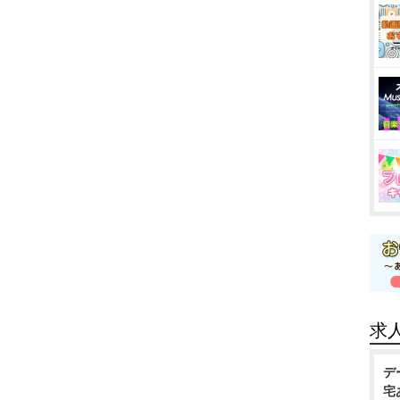
求
デ
宅