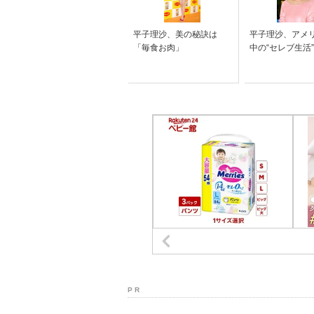
平子理沙、美の秘訣は
平子理沙、アメ
「毎食お肉」
中の“セレブ生活
P R