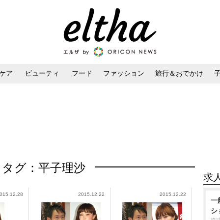
ケア
ビューティ
フード
ファッション
旅行＆おでかけ
ンケア
ダイエット・ボディケア
ヘアスタイル・ヘアアレンジ
タグ：平子理沙
求
015.12.28
2015.12.22
2015.12.22
一
シ