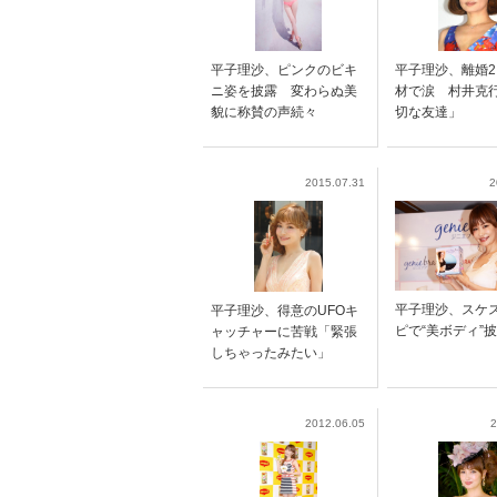
平子理沙、ピンクのビキ
平子理沙、離婚
ニ姿を披露 変わらぬ美
材で涙 村井克
貌に称賛の声続々
切な友達」
2015.07.31
2
平子理沙、スケ
平子理沙、得意のUFOキ
ピで“美ボディ”
ャッチャーに苦戦「緊張
しちゃったみたい」
2012.06.05
2