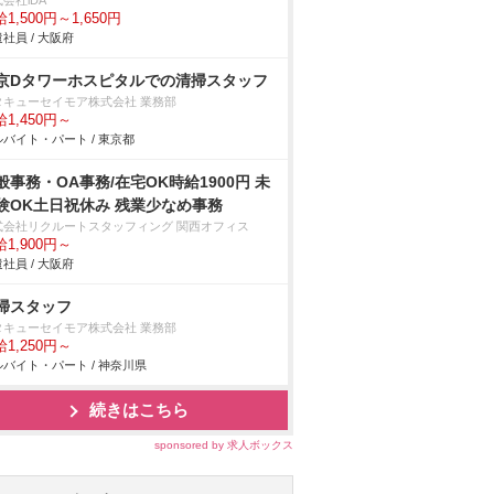
会社iDA
1,500円～1,650円
社員 / 大阪府
京Dタワーホスピタルでの清掃スタッフ
タキューセイモア株式会社 業務部
1,450円～
バイト・パート / 東京都
般事務・OA事務/在宅OK時給1900円 未
験OK土日祝休み 残業少なめ事務
式会社リクルートスタッフィング 関西オフィス
1,900円～
社員 / 大阪府
掃スタッフ
タキューセイモア株式会社 業務部
1,250円～
バイト・パート / 神奈川県
続きはこちら
sponsored by 求人ボックス