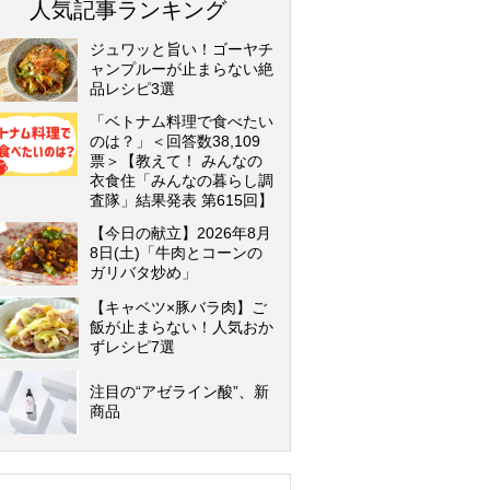
人気記事ランキング
ジュワッと旨い！ゴーヤチ
ャンプルーが止まらない絶
品レシピ3選
「ベトナム料理で食べたい
のは？」＜回答数38,109
票＞【教えて！ みんなの
衣食住「みんなの暮らし調
査隊」結果発表 第615回】
【今日の献立】2026年8月
8日(土)「牛肉とコーンの
ガリバタ炒め」
【キャベツ×豚バラ肉】ご
飯が止まらない！人気おか
ずレシピ7選
注目の“アゼライン酸”、新
商品