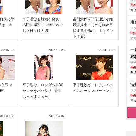
株式
時給
派遣
2日前の取
平子理沙も離婚を発表
吉田栄作＆平子理沙が離
東
行は「大
吉田に感謝「一緒に過ご
婚届提出「それぞれが目
ワ
した日々は大切」
指す道を歩む」【コメン
時給
ト全文】
アル
一
015.07.21
2015.01.29
2013.01.17
経
株
時給
派遣
清
スケワン
平子理沙、ロングヘア30
平子理沙がロレアル パリ
披露
ワ
センチをバッサリ「誰に
のスポークスパーソンに
時給
も言わず切った」
アル
011.09.08
2010.04.07