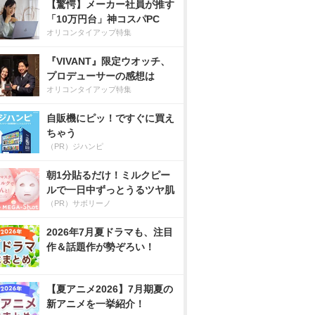
【驚愕】メーカー社員が推す
「10万円台」神コスパPC
オリコンタイアップ特集
『VIVANT』限定ウオッチ、
プロデューサーの感想は
オリコンタイアップ特集
自販機にピッ！ですぐに買え
ちゃう
（PR）ジハンピ
朝1分貼るだけ！ミルクピー
ルで一日中ずっとうるツヤ肌
（PR）サボリーノ
2026年7月夏ドラマも、注目
作＆話題作が勢ぞろい！
【夏アニメ2026】7月期夏の
新アニメを一挙紹介！