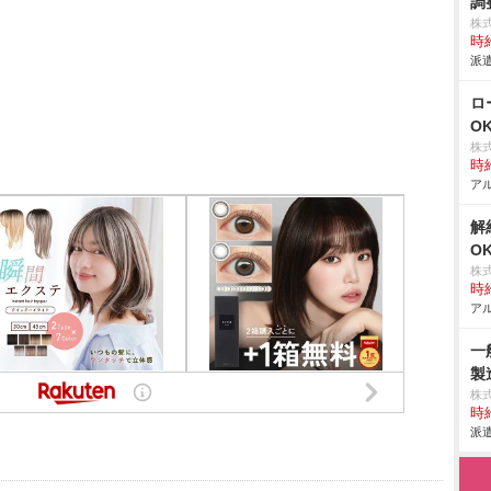
調
株
時給
派遣
ロ
O
株
時給
アル
解
O
株
時給
アル
一
製
株
時給
派遣