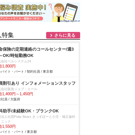
人特集
さらに見る
命保険の定期連絡のコールセンター/週3
～OK/時短勤務OK
式会社ベルシステム24
1,800円
バイト・パート / 契約社員 / 東京都
員割引あり インフォメーションスタッフ
式会社阪急ジョブ・エール
1,400円～1,450円
社員 / 大阪府
科助手/未経験OK・ブランクOK
法人社団Polar Bears きっずぽーと小児・矯正歯科
リニック
1,550円
バイト・パート / 東京都