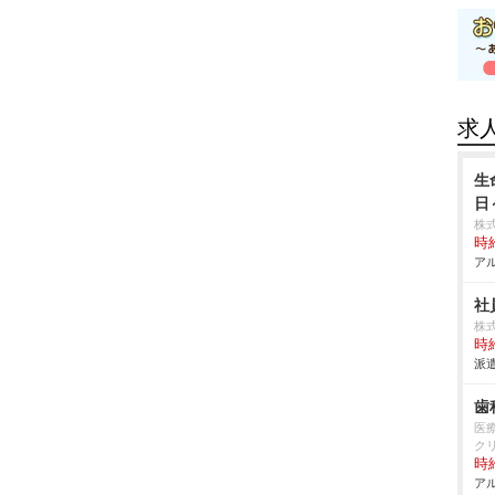
求
生
日
株
時給
アル
社
株
時給
派遣
歯
医療
ク
時給
アル