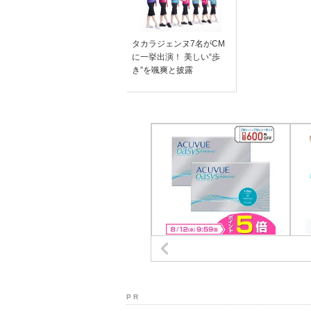
タカラジェンヌ7名がCM
に一挙出演！ 美しい“歩
き”を颯爽と披露
P R