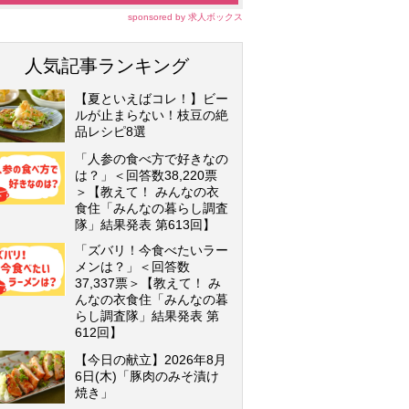
sponsored by 求人ボックス
人気記事ランキング
【夏といえばコレ！】ビー
ルが止まらない！枝豆の絶
品レシピ8選
「人参の食べ方で好きなの
は？」＜回答数38,220票
＞【教えて！ みんなの衣
食住「みんなの暮らし調査
隊」結果発表 第613回】
「ズバリ！今食べたいラー
メンは？」＜回答数
37,337票＞【教えて！ み
んなの衣食住「みんなの暮
らし調査隊」結果発表 第
612回】
【今日の献立】2026年8月
6日(木)「豚肉のみそ漬け
焼き」