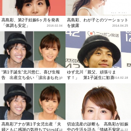
高島彩、第2子妊娠6ヶ月を発表
高島彩、わが子とのツーショット
「体調も安定」
を披露
2016.02.04
2014.04.25
“第1子誕生”北川悠仁、喜び生報
ゆず北川「親父、頑張りま
告 出産立ち会い「涙出ました」
す！」 第1子誕生に歓喜
2014.02.19
2014.02.18
高島彩アナが第1子女児出産「夫
切迫流産の診断も 高島彩が妊娠
婦ともに感謝の気持ちでいっぱ...
中の生活を語る「情緒不安定...
2014.02.18
2013.11.22