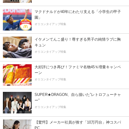
マクドナルドが40年にわたり支える「小学生の甲子
園」
オリコンタイアップ特集
イケメンてんこ盛り！尊すぎる男子の純情ラブに胸
キュン
オリコンタイアップ特集
大好評につき再び！ファミマ名物45％増量キャンペ
ーン
オリコンタイアップ特集
SUPER★DRAGON、自ら描いた”レトロフューチャ
ー”
オリコンタイアップ特集
【驚愕】メーカー社員が推す「10万円台」神コスパ
PC