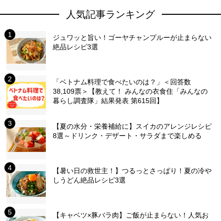
人気記事ランキング
ジュワッと旨い！ゴーヤチャンプルーが止まらない
絶品レシピ3選
「ベトナム料理で食べたいのは？」＜回答数
38,109票＞【教えて！ みんなの衣食住「みんなの
暮らし調査隊」結果発表 第615回】
【夏の水分・栄養補給に】スイカのアレンジレシピ
8選～ドリンク・デザート・サラダまで楽しめる
【暑い日の救世主！】つるっとさっぱり！夏の冷や
しうどん絶品レシピ3選
【キャベツ×豚バラ肉】ご飯が止まらない！人気お