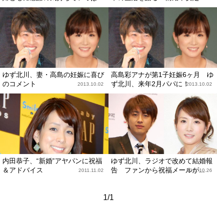
ゆず北川、妻・高島の妊娠に喜び
高島彩アナが第1子妊娠6ヶ月 ゆ
のコメント
ず北川、来年2月パパに！
2013.10.02
2013.10.02
内田恭子、“新婚”アヤパンに祝福
ゆず北川、ラジオで改めて結婚報
＆アドバイス
告 ファンから祝福メールが...
2011.11.02
2011.10.26
1/1