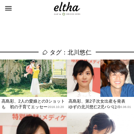
タグ：北川悠仁
高島彩、2人の愛娘との3ショット
高島彩、第2子次女出産を発表
も 初の子育てエッセー
ゆずの北川悠仁2児パパに！
2016.10.20
2016.06.01