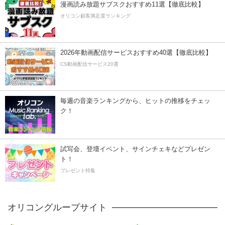
漫画読み放題サブスクおすすめ11選【徹底比較】
オリコン顧客満足度ランキング
2026年動画配信サービスおすすめ40選【徹底比較】
CS動画配信サービス20選
毎週の音楽ランキングから、ヒットの推移をチェッ
ク！
試写会、登壇イベント、サインチェキなどプレゼン
ト！
プレゼント特集
オリコングループサイト