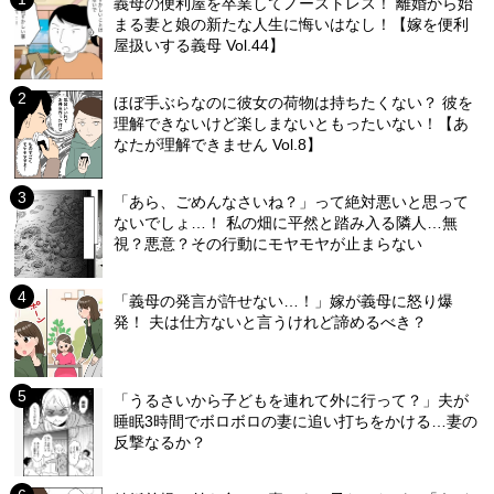
義母の便利屋を卒業してノーストレス！ 離婚から始
まる妻と娘の新たな人生に悔いはなし！【嫁を便利
屋扱いする義母 Vol.44】
ほぼ手ぶらなのに彼女の荷物は持ちたくない？ 彼を
理解できないけど楽しまないともったいない！【あ
なたが理解できません Vol.8】
「あら、ごめんなさいね？」って絶対悪いと思って
ないでしょ…！ 私の畑に平然と踏み入る隣人…無
視？悪意？その行動にモヤモヤが止まらない
「義母の発言が許せない…！」嫁が義母に怒り爆
発！ 夫は仕方ないと言うけれど諦めるべき？
「うるさいから子どもを連れて外に行って？」夫が
睡眠3時間でボロボロの妻に追い打ちをかける…妻の
反撃なるか？