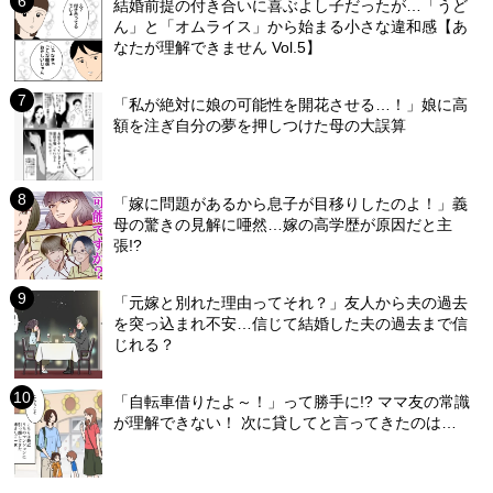
結婚前提の付き合いに喜ぶよし子だったが…「うど
ん」と「オムライス」から始まる小さな違和感【あ
なたが理解できません Vol.5】
「私が絶対に娘の可能性を開花させる…！」娘に高
額を注ぎ自分の夢を押しつけた母の大誤算
「嫁に問題があるから息子が目移りしたのよ！」義
母の驚きの見解に唖然…嫁の高学歴が原因だと主
張!?
「元嫁と別れた理由ってそれ？」友人から夫の過去
を突っ込まれ不安…信じて結婚した夫の過去まで信
じれる？
「自転車借りたよ～！」って勝手に!? ママ友の常識
が理解できない！ 次に貸してと言ってきたのは…