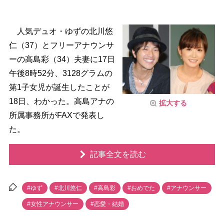
人気デュオ・ゆずの北川悠
仁（37）とフリーアナウンサ
ーの高島彩（34）夫妻に17日
午後8時52分、3128グラムの
第1子女児が誕生したことが
18日、わかった。高島アナの
拡大する
所属事務所がFAXで発表し
た。
記事全文を読む
#ゆず
#北川悠仁
#高島彩
#おめでた
#アナウンサー
#女性アナウンサー
#恋愛・結婚