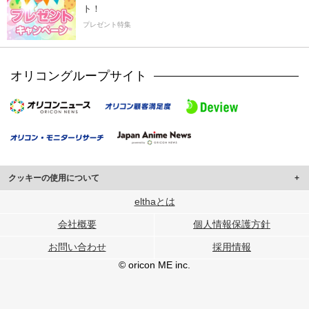
ト！
プレゼント特集
オリコングループサイト
クッキーの使用について
このサイトでは Cookie を使用して、ユーザーに合わせたコンテンツや広告の
elthaとは
表示、ソーシャル メディア機能の提供、広告の表示回数やクリック数の測定を
会社概要
個人情報保護方針
行っています。
また、ユーザーによるサイトの利用状況についても情報を収集し、ソーシャル
お問い合わせ
採用情報
メディアや広告配信、データ解析の各パートナーに提供しています。
各パートナーは、この情報とユーザーが各パートナーに提供した他の情報や、
© oricon ME inc.
ユーザーが各パートナーのサービスを使用したときに収集した他の情報を組み
合わせて使用することがあります。