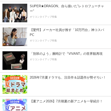
SUPER★DRAGON、自ら描いた”レトロフューチャ
ー”
オリコンタイアップ特集
【驚愕】メーカー社員が推す「10万円台」神コスパ
PC
オリコンタイアップ特集
「別班のよう」腕時計で『VIVANT』の世界観再現
オリコンタイアップ特集
2026年7月夏ドラマも、注目作＆話題作が勢ぞろい！
【夏アニメ2026】7月期夏の新アニメを一挙紹介！