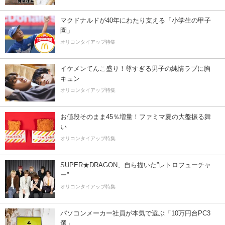
マクドナルドが40年にわたり支える「小学生の甲子
園」
オリコンタイアップ特集
イケメンてんこ盛り！尊すぎる男子の純情ラブに胸
キュン
オリコンタイアップ特集
お値段そのまま45％増量！ファミマ夏の大盤振る舞
い
オリコンタイアップ特集
SUPER★DRAGON、自ら描いた”レトロフューチャ
ー”
オリコンタイアップ特集
パソコンメーカー社員が本気で選ぶ「10万円台PC3
選」