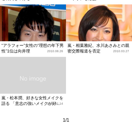
“アラフォー”女性の“理想の年下男
嵐・相葉雅紀、水川あさみとの親
性”1位は向井理
密交際報道を否定
2010.08.26
2010.03.27
嵐・松本潤、好きな女性メイクを
語る 「意志の強いメイクが好...
2010.01.14
1/1