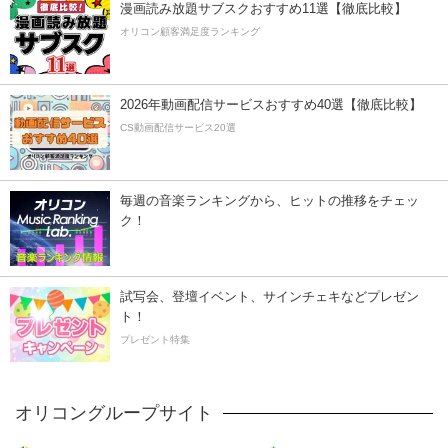
漫画読み放題サブスクおすすめ11選【徹底比較】
オリコン顧客満足度ランキング
2026年動画配信サービスおすすめ40選【徹底比較】
CS動画配信サービス20選
毎週の音楽ランキングから、ヒットの推移をチェッ
ク！
試写会、登壇イベント、サインチェキなどプレゼン
ト！
プレゼント特集
オリコングループサイト