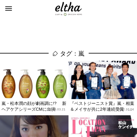
タグ：嵐
嵐・松本潤の顔が劇画調に!? 新
『ベストジーニスト賞』嵐・相葉
ヘアケアシリーズCMに出演
＆メイサが共に2年連続受賞 ...
2013.03.21
2012.10.04