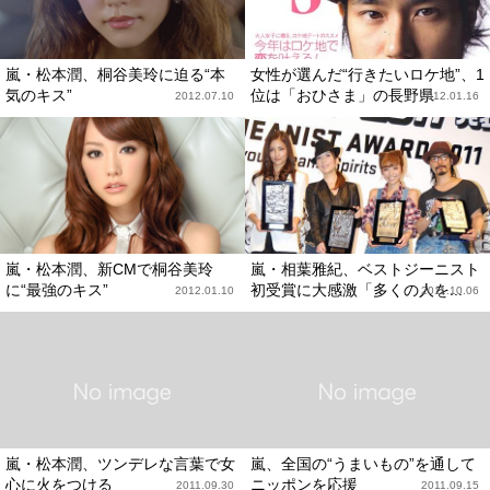
嵐・松本潤、桐谷美玲に迫る“本
女性が選んだ“行きたいロケ地”、1
気のキス”
位は「おひさま」の長野県
2012.07.10
2012.01.16
嵐・松本潤、新CMで桐谷美玲
嵐・相葉雅紀、ベストジーニスト
に“最強のキス”
初受賞に大感激「多くの人を...
2012.01.10
2011.10.06
嵐・松本潤、ツンデレな言葉で女
嵐、全国の“うまいもの”を通して
心に火をつける
ニッポンを応援
2011.09.30
2011.09.15