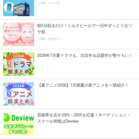
（PR）ジハンピ
朝1分貼るだけ！ミルクピールで一日中ずっとうるツ
ヤ肌
（PR）サボリーノ
2026年7月夏ドラマも、注目作＆話題作が勢ぞろい！
【夏アニメ2026】7月期夏の新アニメを一挙紹介！
芸能界を志す10代～20代を応援！オーディション・
スクール情報はDeview