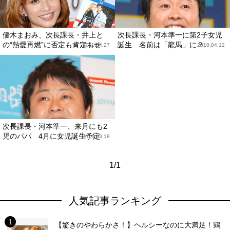
優木まおみ、次長課長・井上と
次長課長・河本準一に第2子女児
の“熱愛再燃”に否定も肯定もせ...
誕生 名前は「龍馬」に？
2011.04.27
2010.04.12
次長課長・河本準一、来月にも2
児のパパ 4月に女児誕生予定
2010.03.18
1/1
人気記事ランキング
【驚きのやわらかさ！】ヘルシーなのに大満足！鶏