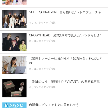
SUPER★DRAGON、自ら描いた”レトロフューチャ
ー”
オリコンタイアップ特集
CROWN HEAD、結成1周年で見えた”バンドらしさ”
オリコンタイアップ特集
【驚愕】メーカー社員が推す「10万円台」神コスパ
PC
オリコンタイアップ特集
「別班のよう」腕時計で『VIVANT』の世界観再現
オリコンタイアップ特集
自販機にピッ！ですぐに買えちゃう