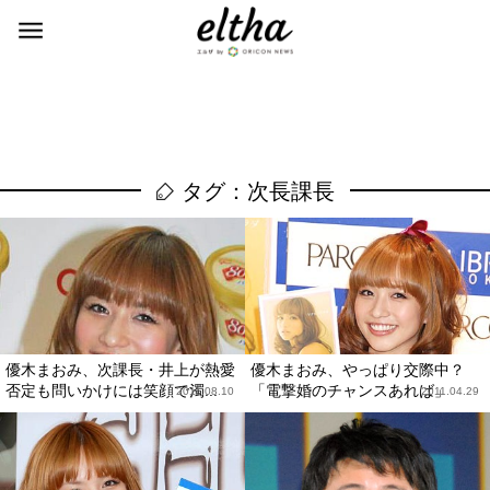
タグ：次長課長
優木まおみ、次課長・井上が熱愛
優木まおみ、やっぱり交際中？
否定も問いかけには笑顔で濁...
「電撃婚のチャンスあれば」
2011.08.10
2011.04.29