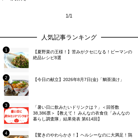
1/1
人気記事ランキング
【夏野菜の王様！】苦みがクセになる！ピーマンの
絶品レシピ8選
【今日の献立】2026年8月7日(金)「鯛茶漬け」
「暑い日に飲みたいドリンクは？」＜回答数
38,386票＞【教えて！ みんなの衣食住「みんなの
暮らし調査隊」結果発表 第614回】
【驚きのやわらかさ！】ヘルシーなのに大満足！鶏