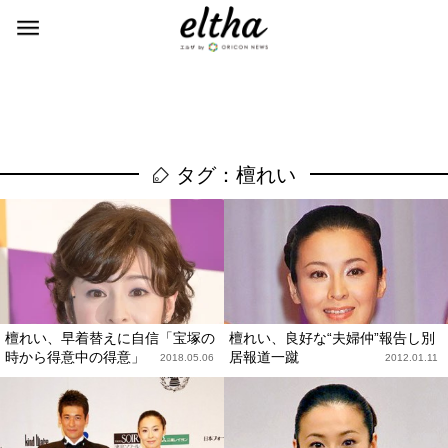
タグ：檀れい
檀れい、早着替えに自信「宝塚の
檀れい、良好な“夫婦仲”報告し別
時から得意中の得意」
居報道一蹴
2018.05.06
2012.01.11