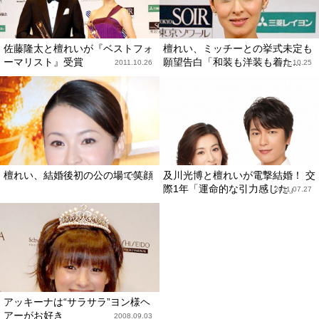
佐藤隆太と檀れいが『ベストフォ
檀れい、ミッチーとの挙式未定も
ーマリスト』受賞
願望告白「和装も洋装も着た...
2011.10.26
2011.10.25
檀れい、結婚後初の公の場で笑顔
及川光博と檀れいが電撃結婚！ 交
2011.09.22
際1年「運命的な引力感じた」
2011.07.27
アッキーナは“サラサラ”ヨン様ヘ
アーがお好き
2008.09.03