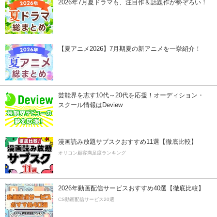
2026年7月夏ドラマも、注目作＆話題作が勢ぞろい！
【夏アニメ2026】7月期夏の新アニメを一挙紹介！
芸能界を志す10代～20代を応援！オーディション・
スクール情報はDeview
漫画読み放題サブスクおすすめ11選【徹底比較】
オリコン顧客満足度ランキング
2026年動画配信サービスおすすめ40選【徹底比較】
CS動画配信サービス20選