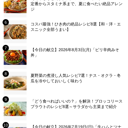
定番からスタミナ系まで、夏に食べたい絶品アレン
ジ
コスパ最強！ひき肉の絶品レシピ8選【和・洋・エ
スニック全部うまい】
【今日の献立】2026年8月3日(月)「ピリ辛肉みそ
丼」
夏野菜の煮浸し人気レシピ7選！ナス・オクラ・冬
瓜を冷やしておいしく味わう
「どう食べればいいの？」を解決！ブロッコリース
プラウトのレシピ8選～サラダから主菜まで紹介
【今日の献立】2026年7月19日(日)「生ハムとツナ