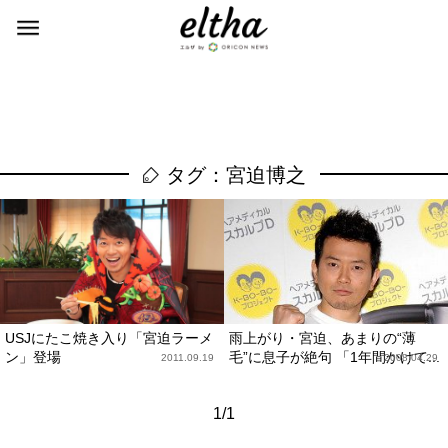
タグ：宮迫博之
USJにたこ焼き入り「宮迫ラーメ
雨上がり・宮迫、あまりの“薄
ン」登場
毛”に息子が絶句 「1年間かけて...
2011.09.19
2008.04.29
1/1