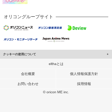
オリコングループサイト
クッキーの使用について
このサイトでは Cookie を使用して、ユーザーに合わせたコンテンツや広告の
elthaとは
表示、ソーシャル メディア機能の提供、広告の表示回数やクリック数の測定を
行っています。
会社概要
個人情報保護方針
また、ユーザーによるサイトの利用状況についても情報を収集し、ソーシャル
お問い合わせ
採用情報
メディアや広告配信、データ解析の各パートナーに提供しています。
各パートナーは、この情報とユーザーが各パートナーに提供した他の情報や、
© oricon ME inc.
ユーザーが各パートナーのサービスを使用したときに収集した他の情報を組み
合わせて使用することがあります。