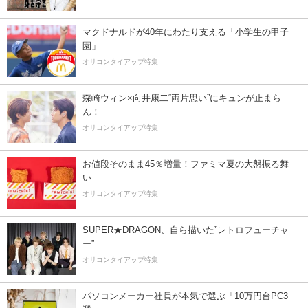
マクドナルドが40年にわたり支える「小学生の甲子
園」
オリコンタイアップ特集
森崎ウィン×向井康二“両片思い”にキュンが止まら
ん！
オリコンタイアップ特集
お値段そのまま45％増量！ファミマ夏の大盤振る舞
い
オリコンタイアップ特集
SUPER★DRAGON、自ら描いた”レトロフューチャ
ー”
オリコンタイアップ特集
パソコンメーカー社員が本気で選ぶ「10万円台PC3