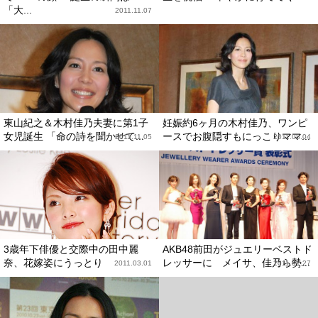
「大...
2011.11.07
東山紀之＆木村佳乃夫妻に第1子
妊娠約6ヶ月の木村佳乃、ワンピ
女児誕生 「命の詩を聞かせて...
ースでお腹隠すもにっこりママ...
2011.11.05
2011.08.04
3歳年下俳優と交際中の田中麗
AKB48前田がジュエリーベストド
奈、花嫁姿にうっとり
レッサーに メイサ、佳乃ら勢...
2011.03.01
2011.01.27