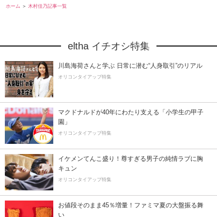
ホーム
木村佳乃記事一覧
eltha イチオシ特集
川島海荷さんと学ぶ 日常に潜む“人身取引”のリアル
オリコンタイアップ特集
マクドナルドが40年にわたり支える「小学生の甲子
園」
オリコンタイアップ特集
イケメンてんこ盛り！尊すぎる男子の純情ラブに胸
キュン
オリコンタイアップ特集
お値段そのまま45％増量！ファミマ夏の大盤振る舞
い