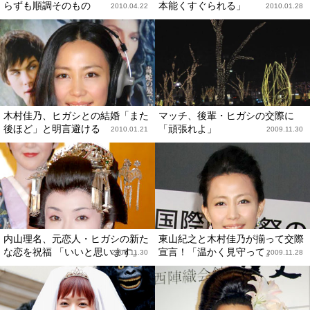
らずも順調そのもの
本能くすぐられる」
2010.04.22
2010.01.28
木村佳乃、ヒガシとの結婚「また
マッチ、後輩・ヒガシの交際に
後ほど」と明言避ける
「頑張れよ」
2010.01.21
2009.11.30
内山理名、元恋人・ヒガシの新た
東山紀之と木村佳乃が揃って交際
な恋を祝福 「いいと思います」
宣言！「温かく見守って」
2009.11.30
2009.11.28