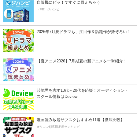
自販機にピッ！ですぐに買えちゃう
（PR）ジハンピ
2026年7月夏ドラマも、注目作＆話題作が勢ぞろい！
【夏アニメ2026】7月期夏の新アニメを一挙紹介！
芸能界を志す10代～20代を応援！オーディション・
スクール情報はDeview
漫画読み放題サブスクおすすめ11選【徹底比較】
オリコン顧客満足度ランキング