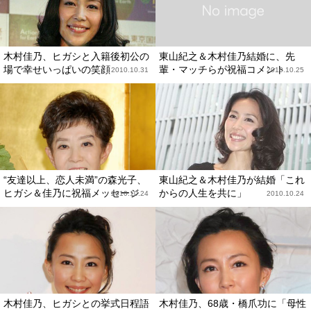
木村佳乃、ヒガシと入籍後初公の
東山紀之＆木村佳乃結婚に、先
場で幸せいっぱいの笑顔
輩・マッチらが祝福コメント
2010.10.31
2010.10.25
“友達以上、恋人未満”の森光子、
東山紀之＆木村佳乃が結婚「これ
ヒガシ＆佳乃に祝福メッセージ
からの人生を共に」
2010.10.24
2010.10.24
木村佳乃、ヒガシとの挙式日程語
木村佳乃、68歳・橋爪功に「母性