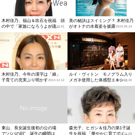
木村佳乃、福山＆吹石を祝福 頭
美の秘訣はスイミング？ 木村佳乃
の中で「家族になろうよが流...
がオトナの水着姿を披露
2015.10.01
2015.05.14
木村佳乃、今年の漢字は「娘」
ルイ・ヴィトン モノグラム入り
子育ての充実ぶり明かす
メガネ使用した体感型エキシ...
2013.12.12
2013.08.30
東山、長女誕生後初の公の場
森光子、ヒガシ＆佳乃の第1子誕
で“パパの顔” 誕生の瞬間は
生を祝福 「華やかに育ててく...
2011.11.05