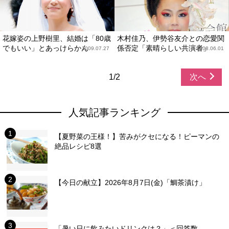
花嫁姿の上野樹里、結婚は「80歳
木村佳乃、伊勢谷友介との恋愛関
でもいい」とあっけらかん
係否定「素晴らしい共演者」
2009.07.27
2008.06.01
1/2
次へ
人気記事ランキング
【夏野菜の王様！】苦みがクセになる！ピーマンの
絶品レシピ8選
【今日の献立】2026年8月7日(金)「鯛茶漬け」
「暑い日に飲みたいドリンクは？」＜回答数