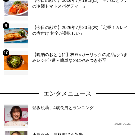
【今日の献立】2026年7月19日(日)「生ハムとツナ
の冷製トマトスパゲティー」
【今日の献立】2026年7月23日(木)「定番！カレイ
の煮付け 甘辛が美味しい」
【晩酌のおともに】枝豆×ガーリックの絶品おつま
みレシピ7選～簡単なのにやみつき必至
エンタメニュース
登坂絵莉、4歳長男とランニング
2025.09.21
小原正子、資格取得を報告