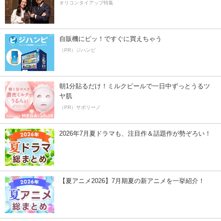
オリコンタイアップ特集
自販機にピッ！ですぐに買えちゃう
（PR）ジハンピ
朝1分貼るだけ！ミルクピールで一日中ずっとうるツ
ヤ肌
（PR）サボリーノ
2026年7月夏ドラマも、注目作＆話題作が勢ぞろい！
【夏アニメ2026】7月期夏の新アニメを一挙紹介！