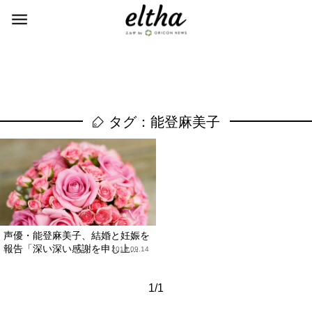
タグ：能登麻美子
声優・能登麻美子、結婚と妊娠を
報告「深い深い感謝を申し上...
2018.09.14
1/1