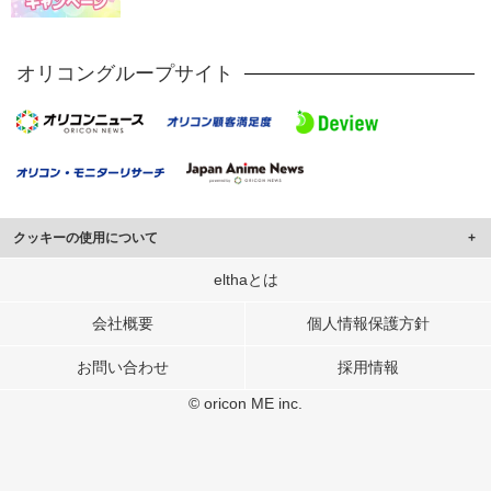
オリコングループサイト
クッキーの使用について
このサイトでは Cookie を使用して、ユーザーに合わせたコンテンツや広告の
elthaとは
表示、ソーシャル メディア機能の提供、広告の表示回数やクリック数の測定を
行っています。
会社概要
個人情報保護方針
また、ユーザーによるサイトの利用状況についても情報を収集し、ソーシャル
お問い合わせ
採用情報
メディアや広告配信、データ解析の各パートナーに提供しています。
各パートナーは、この情報とユーザーが各パートナーに提供した他の情報や、
© oricon ME inc.
ユーザーが各パートナーのサービスを使用したときに収集した他の情報を組み
合わせて使用することがあります。