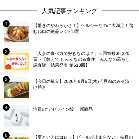
人気記事ランキング
【驚きのやわらかさ！】ヘルシーなのに大満足！鶏
むね肉の絶品レシピ8選
「人参の食べ方で好きなのは？」＜回答数38,220
票＞【教えて！ みんなの衣食住「みんなの暮らし
調査隊」結果発表 第613回】
【今日の献立】2026年8月6日(木)「豚肉のみそ漬
け焼き」
注目の“アゼライン酸”、新商品
【夏といえばコレ！】ビールが止まらない！枝豆の