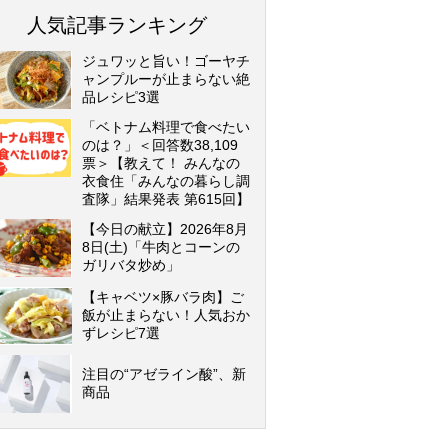
人気記事ランキング
ジュワッと旨い！ゴーヤチ
ャンプルーが止まらない絶
品レシピ3選
「ベトナム料理で食べたい
のは？」＜回答数38,109
票＞【教えて！ みんなの
衣食住「みんなの暮らし調
査隊」結果発表 第615回】
【今日の献立】2026年8月
8日(土)「牛肉とコーンの
ガリバタ炒め」
【キャベツ×豚バラ肉】ご
飯が止まらない！人気おか
ずレシピ7選
注目の“アゼライン酸”、新
商品