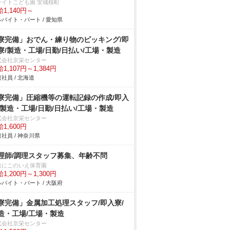
ライトこども園 安城桜町
1,140円～
バイト・パート / 愛知県
寮完備」おでん・練り物のピッキング/即
寮/製造・工場/日勤/日払い/工場・製造
式会社京栄センター
1,107円～1,384円
社員 / 北海道
寮完備」圧縮機等の運転記録の作成/即入
/製造・工場/日勤/日払い/工場・製造
式会社京栄センター
1,600円
社員 / 神奈川県
理師/調理スタッフ募集、年齢不問
松にこのいえ保育園
1,200円～1,300円
バイト・パート / 大阪府
寮完備」金属加工処理スタッフ/即入寮/
造・工場/工場・製造
式会社京栄センター