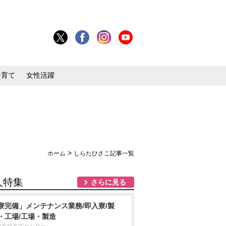
子育て
女性活躍
>
ホーム
しらたひさこ記事一覧
人特集
さらに見る
寮完備」メンテナンス業務/即入寮/製
・工場/工場・製造