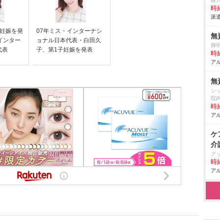
株
時給
派遣
子妊娠を発
07年ミス・インターナシ
無
インター
ョナル日本代表・白田久
輝
代表
子、第1子妊娠を発表
時給
アル
無
シ
院
時給
アル
ケ
介
グ
時給
アル