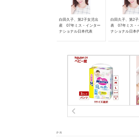
白田久子、第2子女児出
白田久子、第2
産 07年ミス・インター
表 07年ミス・
ナショナル日本代表
ナショナル日本
P R