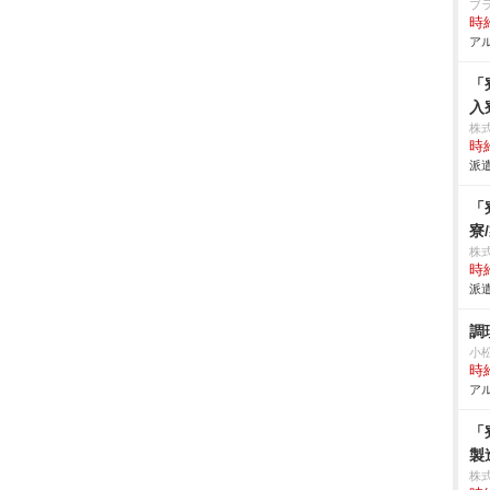
ブ
時給
アル
「
入
株
時給
派遣
「
寮
株
時給
派遣
調
小
時給
アル
「
製
株