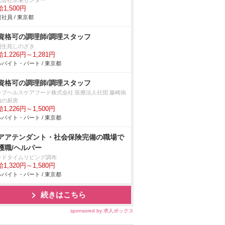
式会社京栄センター
1,500円
社員 / 東京都
資格可の調理師/調理スタッフ
明生苑しのざき
1,226円～1,281円
バイト・パート / 東京都
資格可の調理師/調理スタッフ
ップヘルスケアフード株式会社 医療法人社団 藤崎病
内の厨房
1,226円～1,500円
バイト・パート / 東京都
アアテンダント・社会保険完備の職場で
護職/ヘルパー
ッドタイムリビング調布
1,320円～1,580円
バイト・パート / 東京都
続きはこちら
sponsored by 求人ボックス