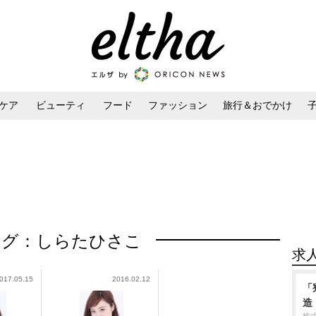
ケア
ビューティ
フード
ファッション
旅行＆おでかけ
ンケア
ダイエット・ボディケア
ヘアスタイル・ヘアアレンジ
タグ：しらたひさこ
求
017.05.15
2016.02.12
「
造