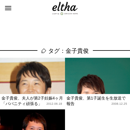
タグ：金子貴俊
金子貴俊、夫人が第2子妊娠4ヶ月
金子貴俊、第1子誕生を生放送で
「パパニティ頑張る」
報告
2012.06.18
2008.12.25