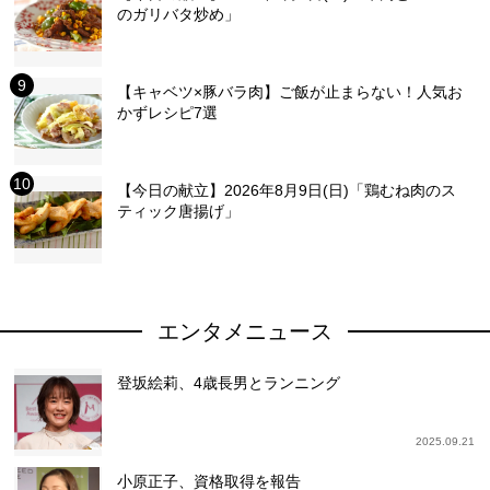
のガリバタ炒め」
【キャベツ×豚バラ肉】ご飯が止まらない！人気お
かずレシピ7選
【今日の献立】2026年8月9日(日)「鶏むね肉のス
ティック唐揚げ」
エンタメニュース
登坂絵莉、4歳長男とランニング
2025.09.21
小原正子、資格取得を報告