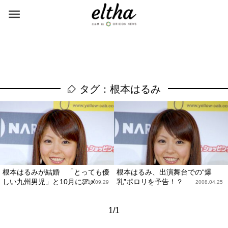
タグ：根本はるみ
根本はるみが結婚 「とっても優
根本はるみ、出演舞台での“爆
しい九州男児」と10月にアメ...
乳”ポロリを予告！？
2010.09.29
2008.04.25
1/1