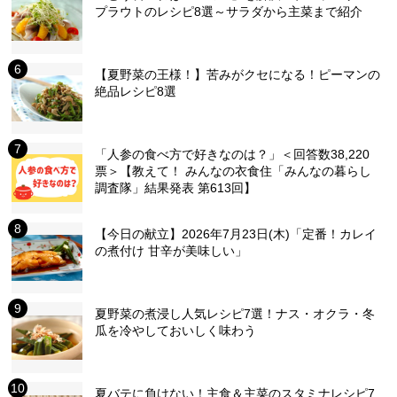
プラウトのレシピ8選～サラダから主菜まで紹介
【夏野菜の王様！】苦みがクセになる！ピーマンの
絶品レシピ8選
「人参の食べ方で好きなのは？」＜回答数38,220
票＞【教えて！ みんなの衣食住「みんなの暮らし
調査隊」結果発表 第613回】
【今日の献立】2026年7月23日(木)「定番！カレイ
の煮付け 甘辛が美味しい」
夏野菜の煮浸し人気レシピ7選！ナス・オクラ・冬
瓜を冷やしておいしく味わう
夏バテに負けない！主食＆主菜のスタミナレシピ7