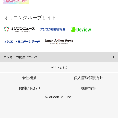
オリコングループサイト
クッキーの使用について
このサイトでは Cookie を使用して、ユーザーに合わせたコンテンツや広告の
elthaとは
表示、ソーシャル メディア機能の提供、広告の表示回数やクリック数の測定を
行っています。
会社概要
個人情報保護方針
また、ユーザーによるサイトの利用状況についても情報を収集し、ソーシャル
お問い合わせ
採用情報
メディアや広告配信、データ解析の各パートナーに提供しています。
各パートナーは、この情報とユーザーが各パートナーに提供した他の情報や、
© oricon ME inc.
ユーザーが各パートナーのサービスを使用したときに収集した他の情報を組み
合わせて使用することがあります。