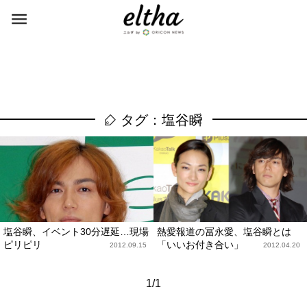
タグ：塩谷瞬
塩谷瞬、イベント30分遅延…現場
熱愛報道の冨永愛、塩谷瞬とは
ピリピリ
「いいお付き合い」
2012.09.15
2012.04.20
1/1