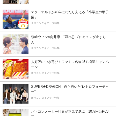
マクドナルドが40年にわたり支える「小学生の甲子
園」
オリコンタイアップ特集
森崎ウィン×向井康二“両片思い”にキュンが止まら
ん！
オリコンタイアップ特集
大好評につき再び！ファミマ名物45％増量キャンペ
ーン
オリコンタイアップ特集
SUPER★DRAGON、自ら描いた”レトロフューチャ
ー”
オリコンタイアップ特集
パソコンメーカー社員が本気で選ぶ「10万円台PC3