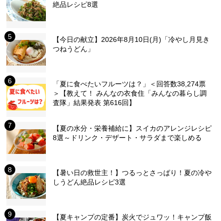
絶品レシピ8選
【今日の献立】2026年8月10日(月)「冷やし月見き
つねうどん」
「夏に食べたいフルーツは？」＜回答数38,274票
＞【教えて！ みんなの衣食住「みんなの暮らし調
査隊」結果発表 第616回】
【夏の水分・栄養補給に】スイカのアレンジレシピ
8選～ドリンク・デザート・サラダまで楽しめる
【暑い日の救世主！】つるっとさっぱり！夏の冷や
しうどん絶品レシピ3選
【夏キャンプの定番】炭火でジュワッ！キャンプ飯