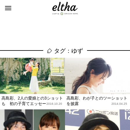
タグ：ゆず
高島彩、2人の愛娘との3ショット
高島彩、わが子とのツーショット
も 初の子育てエッセー
を披露
2016.10.20
2014.04.25