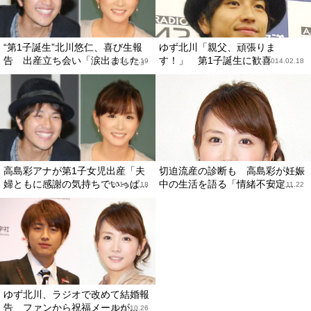
“第1子誕生”北川悠仁、喜び生報
ゆず北川「親父、頑張りま
告 出産立ち会い「涙出ました」
す！」 第1子誕生に歓喜
2014.02.19
2014.02.18
高島彩アナが第1子女児出産「夫
切迫流産の診断も 高島彩が妊娠
婦ともに感謝の気持ちでいっぱ...
中の生活を語る「情緒不安定...
2014.02.18
2013.11.22
ゆず北川、ラジオで改めて結婚報
告 ファンから祝福メールが...
2011.10.26