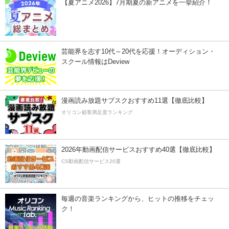
【夏アニメ2026】7月期夏の新アニメを一挙紹介！
芸能界を志す10代～20代を応援！オーディション・
スクール情報はDeview
漫画読み放題サブスクおすすめ11選【徹底比較】
オリコン顧客満足度ランキング
2026年動画配信サービスおすすめ40選【徹底比較】
CS動画配信サービス20選
毎週の音楽ランキングから、ヒットの推移をチェッ
ク！