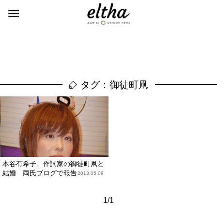
タグ：御徒町凧
本谷有希子、作詞家の御徒町凧と
結婚 両氏ブログで報告
2013.05.09
1/1