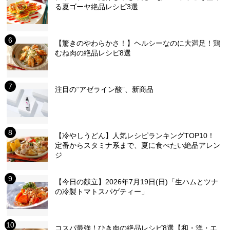
る夏ゴーヤ絶品レシピ3選
【驚きのやわらかさ！】ヘルシーなのに大満足！鶏
むね肉の絶品レシピ8選
注目の“アゼライン酸”、新商品
【冷やしうどん】人気レシピランキングTOP10！
定番からスタミナ系まで、夏に食べたい絶品アレン
ジ
【今日の献立】2026年7月19日(日)「生ハムとツナ
の冷製トマトスパゲティー」
コスパ最強！ひき肉の絶品レシピ8選【和・洋・エ