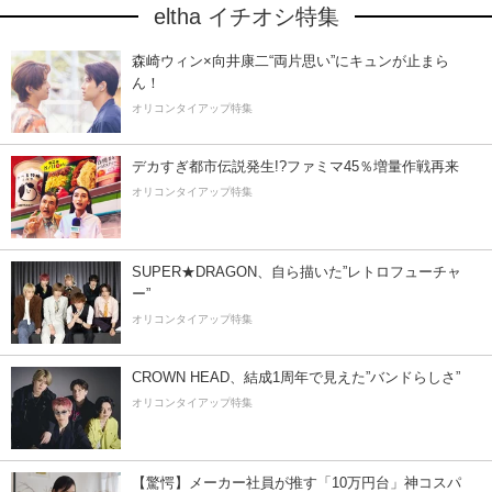
eltha イチオシ特集
森崎ウィン×向井康二“両片思い”にキュンが止まら
ん！
オリコンタイアップ特集
デカすぎ都市伝説発生!?ファミマ45％増量作戦再来
オリコンタイアップ特集
SUPER★DRAGON、自ら描いた”レトロフューチャ
ー”
オリコンタイアップ特集
CROWN HEAD、結成1周年で見えた”バンドらしさ”
オリコンタイアップ特集
【驚愕】メーカー社員が推す「10万円台」神コスパ