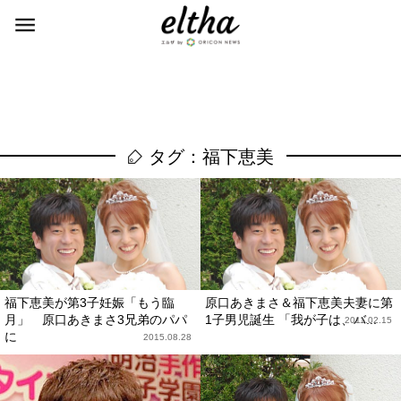
タグ：福下恵美
福下恵美が第3子妊娠「もう臨
原口あきまさ＆福下恵美夫妻に第
月」 原口あきまさ3兄弟のパパ
1子男児誕生 「我が子は、バ...
2011.02.15
に
2015.08.28