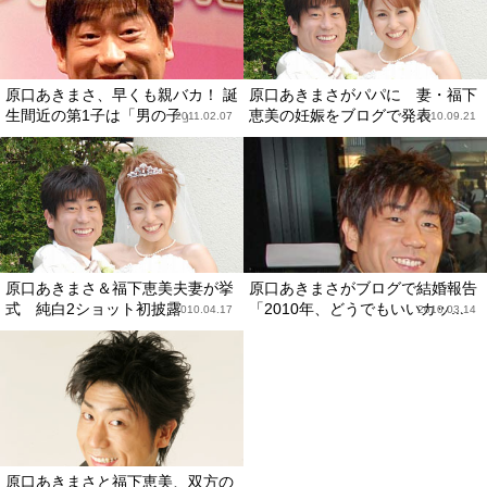
原口あきまさ、早くも親バカ！ 誕
原口あきまさがパパに 妻・福下
生間近の第1子は「男の子」
恵美の妊娠をブログで発表
2011.02.07
2010.09.21
原口あきまさ＆福下恵美夫妻が挙
原口あきまさがブログで結婚報告
式 純白2ショット初披露
「2010年、どうでもいいカッ...
2010.04.17
2010.03.14
原口あきまさと福下恵美、双方の