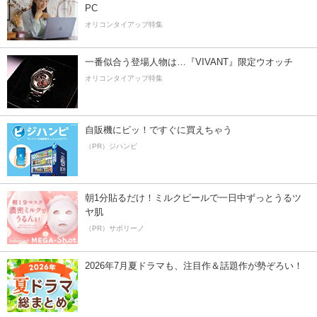
PC
オリコンタイアップ特集
一番似合う登場人物は…『VIVANT』限定ウオッチ
オリコンタイアップ特集
自販機にピッ！ですぐに買えちゃう
（PR）ジハンピ
朝1分貼るだけ！ミルクピールで一日中ずっとうるツ
ヤ肌
（PR）サボリーノ
2026年7月夏ドラマも、注目作＆話題作が勢ぞろい！