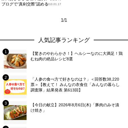
ブログで“真剣交際”認める
2010.01.17
1/1
人気記事ランキング
【驚きのやわらかさ！】ヘルシーなのに大満足！鶏
むね肉の絶品レシピ8選
「人参の食べ方で好きなのは？」＜回答数38,220
票＞【教えて！ みんなの衣食住「みんなの暮らし
調査隊」結果発表 第613回】
【今日の献立】2026年8月6日(木)「豚肉のみそ漬
け焼き」