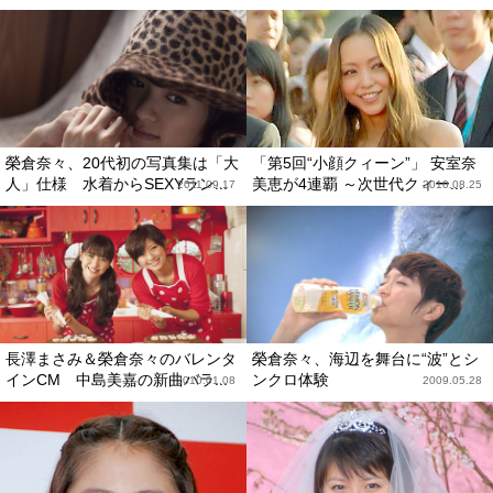
榮倉奈々、20代初の写真集は「大
「第5回“小顔クィーン”」 安室奈
人」仕様 水着からSEXYラン...
美恵が4連覇 ～次世代クィー...
2011.09.17
2010.08.25
長澤まさみ＆榮倉奈々のバレンタ
榮倉奈々、海辺を舞台に“波”とシ
インCM 中島美嘉の新曲バラ...
ンクロ体験
2010.01.08
2009.05.28