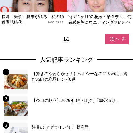
長澤、榮倉、夏未が語る「私の幼
“余命1ヶ月”の花嫁・榮倉奈々、使
稚園児時代」
命感を胸にウエディングドレ...
2009.05.07
2009.04.09
1/2
次へ
人気記事ランキング
【驚きのやわらかさ！】ヘルシーなのに大満足！鶏
むね肉の絶品レシピ8選
【今日の献立】2026年8月7日(金)「鯛茶漬け」
注目の“アゼライン酸”、新商品