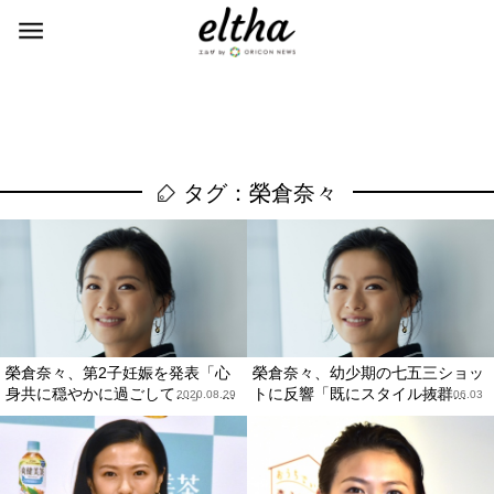
タグ：榮倉奈々
榮倉奈々、第2子妊娠を発表「心
榮倉奈々、幼少期の七五三ショッ
身共に穏やかに過ごして…」 ...
トに反響「既にスタイル抜群...
2020.08.29
2020.06.03