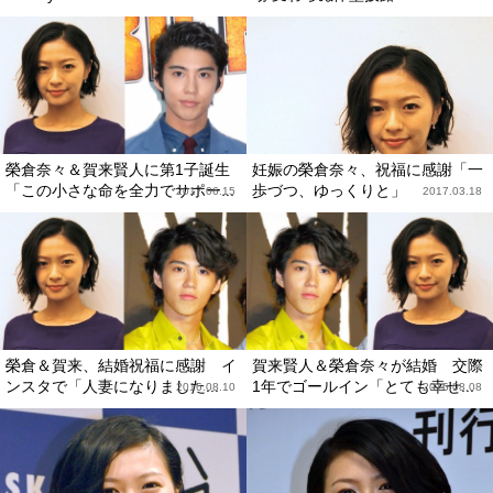
榮倉奈々＆賀来賢人に第1子誕生
妊娠の榮倉奈々、祝福に感謝「一
「この小さな命を全力でサポー...
歩づつ、ゆっくりと」
2017.06.15
2017.03.18
榮倉＆賀来、結婚祝福に感謝 イ
賀来賢人＆榮倉奈々が結婚 交際
ンスタで「人妻になりました...
1年でゴールイン「とても幸せ...
2016.08.10
2016.08.08