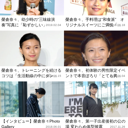
榮倉奈々、幼少時の“三味線演
榮倉奈々、手料理は“和食派” オ
奏”写真に「恥ずかしい」
リジナルスイーツにご満悦「...
2019.02.04
2018.06.18
榮倉奈々、トレーニングを続ける
榮倉奈々、初体験の男性限定イベ
コツは「生活動線の中にダン...
ントで本音ぽろり「とても異...
2018.06.15
2018.06.04
【インタビュー】榮倉奈々Photo
榮倉奈々、第一子出産後初の公の
Gallery
場 変わらぬ体型披露
2018.06.01
2017.11.26