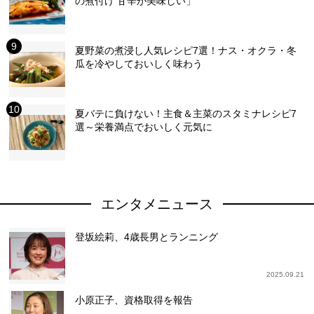
の煮付け 甘辛が美味しい」
夏野菜の煮浸し人気レシピ7選！ナス・オクラ・冬
瓜を冷やしておいしく味わう
夏バテに負けない！主食＆主菜のスタミナレシピ7
選～栄養満点でおいしく元気に
エンタメニュース
登坂絵莉、4歳長男とランニング
2025.09.21
小原正子、資格取得を報告