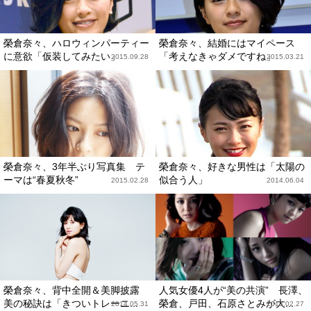
榮倉奈々、ハロウィンパーティー
榮倉奈々、結婚にはマイペース
に意欲「仮装してみたい」
「考えなきゃダメですね」
2015.09.28
2015.03.21
榮倉奈々、3年半ぶり写真集 テ
榮倉奈々、好きな男性は「太陽の
ーマは“春夏秋冬”
似合う人」
2015.02.28
2014.06.04
榮倉奈々、背中全開＆美脚披露
人気女優4人が“美の共演” 長澤、
美の秘訣は「きついトレーニ...
榮倉、戸田、石原さとみが大...
2014.05.31
2013.02.27