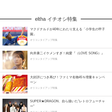
eltha イチオシ特集
マクドナルドが40年にわたり支える「小学生の甲子
園」
オリコンタイアップ特集
向井康二イケメンすぎ！純愛『（LOVE SONG）』
オリコンタイアップ特集
大好評につき再び！ファミマ名物45％増量キャンペ
ーン
オリコンタイアップ特集
SUPER★DRAGON、自ら描いた”レトロフューチャ
ー”
オリコンタイアップ特集