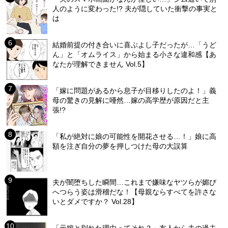
人のように変わった!? 夫が隠していた衝撃の事実と
は
結婚前提の付き合いに喜ぶよし子だったが…「うど
ん」と「オムライス」から始まる小さな違和感【あ
なたが理解できません Vol.5】
「嫁に問題があるから息子が目移りしたのよ！」義
母の驚きの見解に唖然…嫁の高学歴が原因だと主
張!?
「私が絶対に娘の可能性を開花させる…！」娘に高
額を注ぎ自分の夢を押しつけた母の大誤算
夫が闇堕ちした瞬間…これまで嫌味なヤツらが媚び
へつらう姿は滑稽だな！【母親ならすべてを許さな
いとダメですか？ Vol.28】