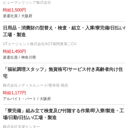
ヒューマンリソシア株式会社
時給1,500円
派遣社員 / 大阪府
日用品・消費財の型替え・検査・組立・入庫/寮完備/日払い/
工場・製造
UTエージェント株式会社AGT南関東第二CU
時給1,450円
派遣社員 / 神奈川県
「福祉調理スタッフ」無資格可/サービス付き高齢者向け住
宅
株式会社メディカルシード/善幸苑 鶴見
時給1,177円
アルバイト・パート / 大阪府
「寮完備」組み立て検査及び付随する作業/即入寮/製造・工
場/日勤/日払い/工場・製造
株式会社京栄センター