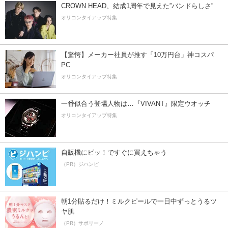
CROWN HEAD、結成1周年で見えた”バンドらしさ”
オリコンタイアップ特集
【驚愕】メーカー社員が推す「10万円台」神コスパ
PC
オリコンタイアップ特集
一番似合う登場人物は…『VIVANT』限定ウオッチ
オリコンタイアップ特集
自販機にピッ！ですぐに買えちゃう
（PR）ジハンピ
朝1分貼るだけ！ミルクピールで一日中ずっとうるツ
ヤ肌
（PR）サボリーノ