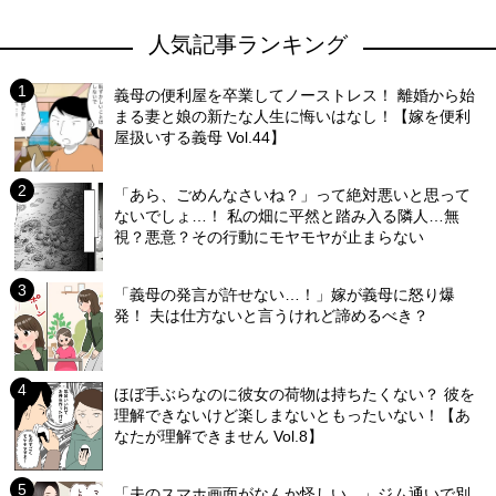
人気記事ランキング
義母の便利屋を卒業してノーストレス！ 離婚から始
まる妻と娘の新たな人生に悔いはなし！【嫁を便利
屋扱いする義母 Vol.44】
「あら、ごめんなさいね？」って絶対悪いと思って
ないでしょ…！ 私の畑に平然と踏み入る隣人…無
視？悪意？その行動にモヤモヤが止まらない
「義母の発言が許せない…！」嫁が義母に怒り爆
発！ 夫は仕方ないと言うけれど諦めるべき？
ほぼ手ぶらなのに彼女の荷物は持ちたくない？ 彼を
理解できないけど楽しまないともったいない！【あ
なたが理解できません Vol.8】
「夫のスマホ画面がなんか怪しい…」ジム通いで別