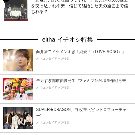
「元嫁と別れた理由ってそれ？」友人から夫の過去
を突っ込まれ不安…信じて結婚した夫の過去まで信
じれる？
eltha イチオシ特集
向井康二イケメンすぎ！純愛『（LOVE SONG）』
オリコンタイアップ特集
デカすぎ都市伝説発生!?ファミマ45％増量作戦再来
オリコンタイアップ特集
SUPER★DRAGON、自ら描いた”レトロフューチャ
ー”
オリコンタイアップ特集