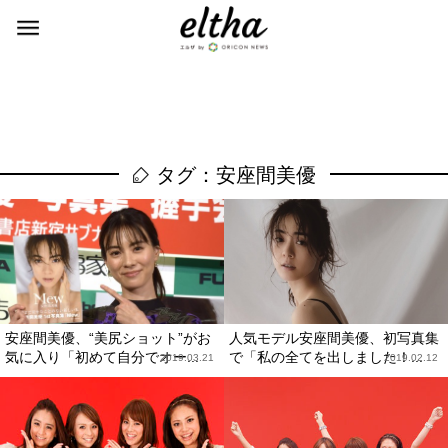
タグ：安座間美優
安座間美優、“美尻ショット”がお
人気モデル安座間美優、初写真集
気に入り「初めて自分でオー...
で「私の全てを出しました！...
2019.03.21
2019.02.12