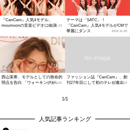
『CanCam』人気4モデル、
テーマは「SATC」！
moumoonの音楽ビデオに出演
『CanCam』人気4モデルがCMで
2010.11.22
華麗にダンス
2010.11.20
西山茉希、モデルとしての致命的
ファッション誌『CanCam』、創
弱点を告白 「ウォーキングが...
刊27年目にして初のテレビ進出
2010.02.01
2008.11.12
1/1
人気記事ランキング