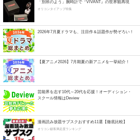
「別班のよう」腕時計で『VIVANT』の世界観再現
オリコンタイアップ特集
2026年7月夏ドラマも、注目作＆話題作が勢ぞろい！
【夏アニメ2026】7月期夏の新アニメを一挙紹介！
芸能界を志す10代～20代を応援！オーディション・
スクール情報はDeview
漫画読み放題サブスクおすすめ11選【徹底比較】
オリコン顧客満足度ランキング