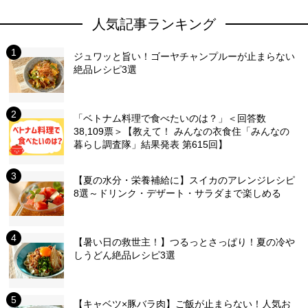
人気記事ランキング
ジュワッと旨い！ゴーヤチャンプルーが止まらない
絶品レシピ3選
「ベトナム料理で食べたいのは？」＜回答数
38,109票＞【教えて！ みんなの衣食住「みんなの
暮らし調査隊」結果発表 第615回】
【夏の水分・栄養補給に】スイカのアレンジレシピ
8選～ドリンク・デザート・サラダまで楽しめる
【暑い日の救世主！】つるっとさっぱり！夏の冷や
しうどん絶品レシピ3選
【キャベツ×豚バラ肉】ご飯が止まらない！人気お