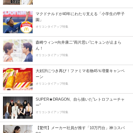
マクドナルドが40年にわたり支える「小学生の甲子
園」
オリコンタイアップ特集
森崎ウィン×向井康二“両片思い”にキュンが止まら
ん！
オリコンタイアップ特集
大好評につき再び！ファミマ名物45％増量キャンペ
ーン
オリコンタイアップ特集
SUPER★DRAGON、自ら描いた”レトロフューチャ
ー”
オリコンタイアップ特集
【驚愕】メーカー社員が推す「10万円台」神コスパ