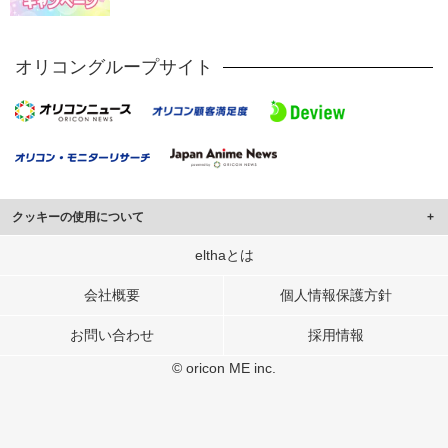
オリコングループサイト
クッキーの使用について
このサイトでは Cookie を使用して、ユーザーに合わせたコンテンツや広告の
elthaとは
表示、ソーシャル メディア機能の提供、広告の表示回数やクリック数の測定を
行っています。
会社概要
個人情報保護方針
また、ユーザーによるサイトの利用状況についても情報を収集し、ソーシャル
お問い合わせ
採用情報
メディアや広告配信、データ解析の各パートナーに提供しています。
各パートナーは、この情報とユーザーが各パートナーに提供した他の情報や、
© oricon ME inc.
ユーザーが各パートナーのサービスを使用したときに収集した他の情報を組み
合わせて使用することがあります。