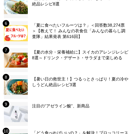
絶品レシピ8選
「夏に食べたいフルーツは？」＜回答数38,274票
＞【教えて！ みんなの衣食住「みんなの暮らし調
査隊」結果発表 第616回】
【夏の水分・栄養補給に】スイカのアレンジレシピ
8選～ドリンク・デザート・サラダまで楽しめる
【暑い日の救世主！】つるっとさっぱり！夏の冷や
しうどん絶品レシピ3選
注目の“アゼライン酸”、新商品
「どう食べればいいの？」を解決！ブロッコリース