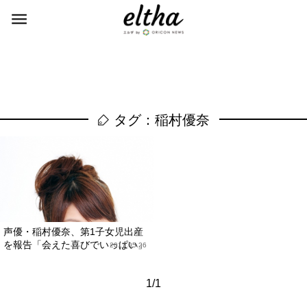
タグ：稲村優奈
声優・稲村優奈、第1子女児出産
を報告「会えた喜びでいっぱい」
2017.05.26
1/1