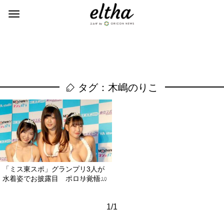
タグ：木嶋のりこ
「ミス東スポ」グランプリ3人が
水着姿でお披露目 ポロリ覚悟...
2012.01.10
1/1