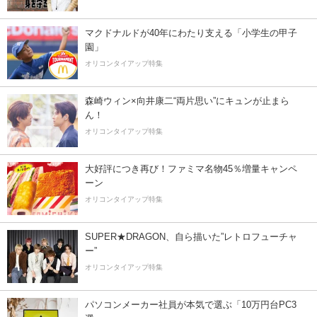
マクドナルドが40年にわたり支える「小学生の甲子
園」
オリコンタイアップ特集
森崎ウィン×向井康二“両片思い”にキュンが止まら
ん！
オリコンタイアップ特集
大好評につき再び！ファミマ名物45％増量キャンペ
ーン
オリコンタイアップ特集
SUPER★DRAGON、自ら描いた”レトロフューチャ
ー”
オリコンタイアップ特集
パソコンメーカー社員が本気で選ぶ「10万円台PC3