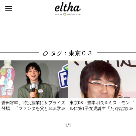
タグ：東京０３
菅田将暉、特別授業にサプライズ
東京03・豊本明長＆ミス・モンゴ
登場 「ファンタを父と…」学...
ルに第1子女児誕生「ただただ...
2018.04.19
2017.12.29
1/1