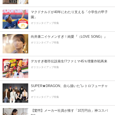
マクドナルドが40年にわたり支える「小学生の甲子
園」
オリコンタイアップ特集
向井康二イケメンすぎ！純愛『（LOVE SONG）』
オリコンタイアップ特集
デカすぎ都市伝説発生!?ファミマ45％増量作戦再来
オリコンタイアップ特集
SUPER★DRAGON、自ら描いた”レトロフューチャ
ー”
オリコンタイアップ特集
【驚愕】メーカー社員が推す「10万円台」神コスパ