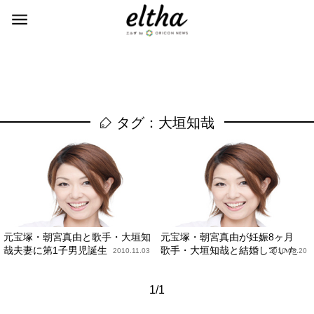
タグ：大垣知哉
元宝塚・朝宮真由と歌手・大垣知
元宝塚・朝宮真由が妊娠8ヶ月
哉夫妻に第1子男児誕生
歌手・大垣知哉と結婚していた
2010.11.03
2010.08.20
1/1