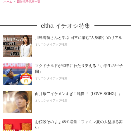
ホーム
田波涼子記事一覧
eltha イチオシ特集
川島海荷さんと学ぶ 日常に潜む“人身取引”のリアル
オリコンタイアップ特集
マクドナルドが40年にわたり支える「小学生の甲子
園」
オリコンタイアップ特集
向井康二イケメンすぎ！純愛『（LOVE SONG）』
オリコンタイアップ特集
お値段そのまま45％増量！ファミマ夏の大盤振る舞
い