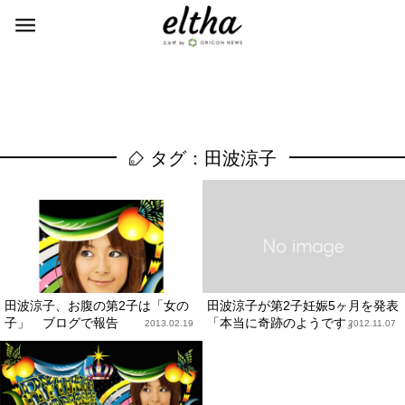
タグ：田波涼子
田波涼子、お腹の第2子は「女の
田波涼子が第2子妊娠5ヶ月を発表
子」 ブログで報告
「本当に奇跡のようです」
2013.02.19
2012.11.07