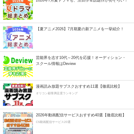
2026年7月夏ドラマも、注目作＆話題作が勢ぞろい！
【夏アニメ2026】7月期夏の新アニメを一挙紹介！
芸能界を志す10代～20代を応援！オーディション・
スクール情報はDeview
漫画読み放題サブスクおすすめ11選【徹底比較】
オリコン顧客満足度ランキング
2026年動画配信サービスおすすめ40選【徹底比較】
CS動画配信サービス20選