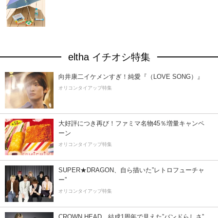
eltha イチオシ特集
向井康二イケメンすぎ！純愛『（LOVE SONG）』
オリコンタイアップ特集
大好評につき再び！ファミマ名物45％増量キャンペ
ーン
オリコンタイアップ特集
SUPER★DRAGON、自ら描いた”レトロフューチャ
ー”
オリコンタイアップ特集
CROWN HEAD、結成1周年で見えた”バンドらしさ”