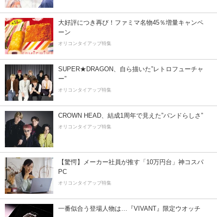
大好評につき再び！ファミマ名物45％増量キャンペ
ーン
オリコンタイアップ特集
SUPER★DRAGON、自ら描いた”レトロフューチャ
ー”
オリコンタイアップ特集
CROWN HEAD、結成1周年で見えた”バンドらしさ”
オリコンタイアップ特集
【驚愕】メーカー社員が推す「10万円台」神コスパ
PC
オリコンタイアップ特集
一番似合う登場人物は…『VIVANT』限定ウオッチ