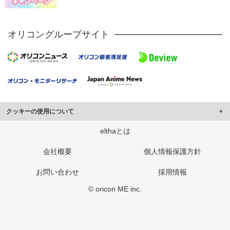
オリコングループサイト
クッキーの使用について
このサイトでは Cookie を使用して、ユーザーに合わせたコンテンツや広告の
elthaとは
表示、ソーシャル メディア機能の提供、広告の表示回数やクリック数の測定を
行っています。
会社概要
個人情報保護方針
また、ユーザーによるサイトの利用状況についても情報を収集し、ソーシャル
お問い合わせ
採用情報
メディアや広告配信、データ解析の各パートナーに提供しています。
各パートナーは、この情報とユーザーが各パートナーに提供した他の情報や、
© oricon ME inc.
ユーザーが各パートナーのサービスを使用したときに収集した他の情報を組み
合わせて使用することがあります。