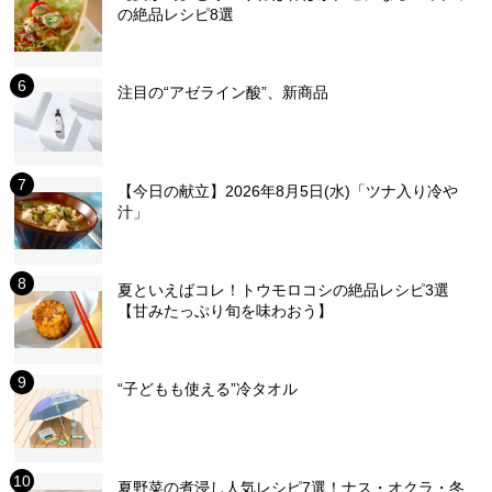
の絶品レシピ8選
注目の“アゼライン酸”、新商品
【今日の献立】2026年8月5日(水)「ツナ入り冷や
汁」
夏といえばコレ！トウモロコシの絶品レシピ3選
【甘みたっぷり旬を味わおう】
“子どもも使える”冷タオル
夏野菜の煮浸し人気レシピ7選！ナス・オクラ・冬