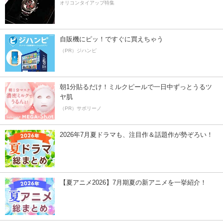
オリコンタイアップ特集
自販機にピッ！ですぐに買えちゃう
（PR）ジハンピ
朝1分貼るだけ！ミルクピールで一日中ずっとうるツ
ヤ肌
（PR）サボリーノ
2026年7月夏ドラマも、注目作＆話題作が勢ぞろい！
【夏アニメ2026】7月期夏の新アニメを一挙紹介！