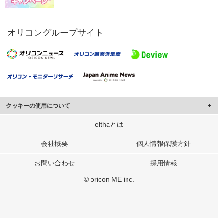
オリコングループサイト
クッキーの使用について
このサイトでは Cookie を使用して、ユーザーに合わせたコンテンツや広告の
elthaとは
表示、ソーシャル メディア機能の提供、広告の表示回数やクリック数の測定を
行っています。
会社概要
個人情報保護方針
また、ユーザーによるサイトの利用状況についても情報を収集し、ソーシャル
お問い合わせ
採用情報
メディアや広告配信、データ解析の各パートナーに提供しています。
各パートナーは、この情報とユーザーが各パートナーに提供した他の情報や、
© oricon ME inc.
ユーザーが各パートナーのサービスを使用したときに収集した他の情報を組み
合わせて使用することがあります。