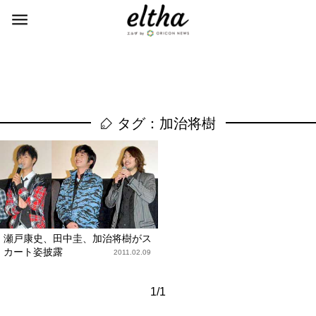
タグ：加治将樹
瀬戸康史、田中圭、加治将樹がス
カート姿披露
2011.02.09
1/1